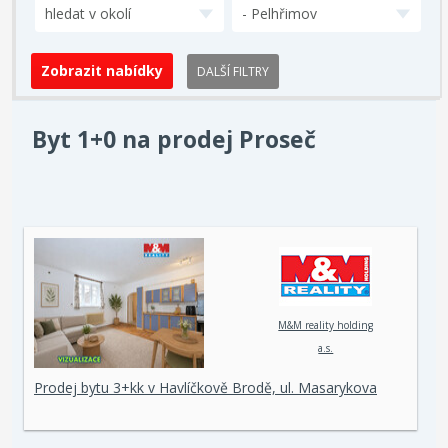
hledat v okolí
- Pelhřimov
DALŠÍ FILTRY
Byt 1+0 na prodej Proseč
M&M reality holding
a.s.
Prodej bytu 3+kk v Havlíčkově Brodě, ul. Masarykova