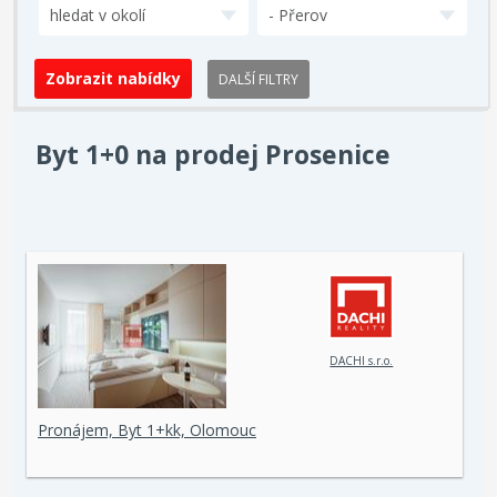
hledat v okolí
- Přerov
DALŠÍ FILTRY
Byt 1+0 na prodej Prosenice
DACHI s.r.o.
Pronájem, Byt 1+kk, Olomouc