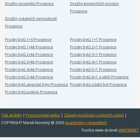
Dražby pozemků Prosenice
Dražby komerčních prostor
Prosenice
Dražby ostatních nemovitostí
Prosenice
Prodej bytů 1+0 Prosenice
Prodej bytů 1+1 Prosenice
Prodej bytů 1+kk Prosenice
Prodej bytů 2+1 Prosenice
Prodej bytů 2+kk Prosenice
Prodej bytů 3+1 Prosenice
Prodej bytů 3+kk Prosenice
Prodej bytů 4+1 Prosenice
Prodej bytů 4+kk Prosenice
Prodej bytů 5+1 Prosenice
Prodej bytů 5+kk Prosenice
Prodej bytů 6+1 a větší Prosenice
Prodej bytů atypické byty Prosenice
Prodej bytů půdní byt Prosenice
Prodej bytů pokoje Prosenice
Tisk stránky
|
Provozovatel webu
|
Zásady používání osobních údajů
|
COPYRIGHT Marek Novotný @ 2026
Apartmány v Jeseníkách
Tvorba www stránek
WINTERNET