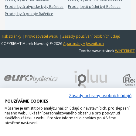
Prodej bytů atypické byty Račetice
Prodej bytů půdní byt Račetice
Prodej bytů pokoje Račetice
Tisk stránky
|
Provozovatel webu
|
Zásady používání osobních údajů
|
COPYRIGHT Marek Novotný @ 2026
Apartmány v Jeseníkách
Tvorba www stránek
WINTERNET
Zásady ochrany osobních údajů
POUŽÍVÁME COOKIES
Můžeme je umístit pro analýzu našich údajů o návštěvnících, pro zlepšení
našeho webu, ukázání personalizovaného obsahu a pro poskytnutí
skvělého zážitku z webu. Pro více informací o cookies používáme
otevřené nastavení.