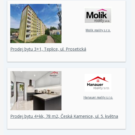
Molík reality s.r.o.
Prodej bytu 3+1, Teplice, ul. Prosetická
Hanauer reality s.r.o.
Prodej bytu 4+kk, 78 m2, Česká Kamenice, ul. 5. května