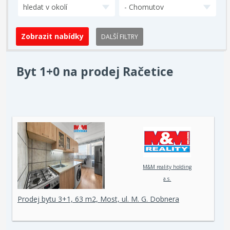
hledat v okolí
- Chomutov
DALŠÍ FILTRY
Byt 1+0 na prodej Račetice
M&M reality holding
a.s.
Prodej bytu 3+1, 63 m2, Most, ul. M. G. Dobnera