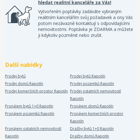
hledat realitní kanceláře za Vás!
Vytvořením poptávky zadáváte vybraným
realitním kancelářím svůj požadavek a ony Vás
potom nezávazně kontaktují s odpovídajícími
nemovitostmi. Poptávka je ZDARMA a můžete
ji kdykoliv pozměnit nebo zrušit.
Další nabídky
Prodej bytů
Prodej bytů Rapotín
Prodej domů Rapotín
Prodej pozemků Rapotín
Prodej komerčních prostor Rapotín
Prodej ostatních nemovitostí
Rapotín
Pronájem bytů 1+0 Rapotín
Pronájem domů Rapotín
Pronájem pozemků Rapotín
Pronájem komerčních prostor
Rapotín
Pronájem ostatních nemovitostí
Dražby bytů 1+0 Rapotín
Rapotín
Dražby domů Rapotín