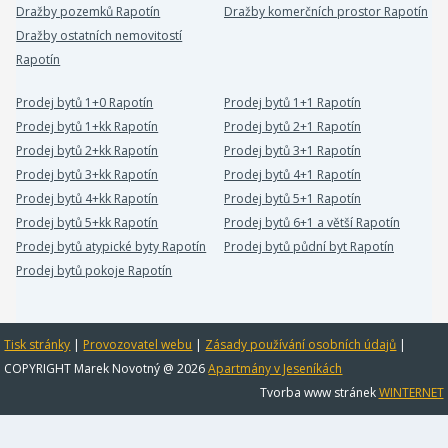
Dražby pozemků Rapotín
Dražby komerčních prostor Rapotín
Dražby ostatních nemovitostí
Rapotín
Prodej bytů 1+0 Rapotín
Prodej bytů 1+1 Rapotín
Prodej bytů 1+kk Rapotín
Prodej bytů 2+1 Rapotín
Prodej bytů 2+kk Rapotín
Prodej bytů 3+1 Rapotín
Prodej bytů 3+kk Rapotín
Prodej bytů 4+1 Rapotín
Prodej bytů 4+kk Rapotín
Prodej bytů 5+1 Rapotín
Prodej bytů 5+kk Rapotín
Prodej bytů 6+1 a větší Rapotín
Prodej bytů atypické byty Rapotín
Prodej bytů půdní byt Rapotín
Prodej bytů pokoje Rapotín
Tisk stránky
|
Provozovatel webu
|
Zásady používání osobních údajů
|
COPYRIGHT Marek Novotný @ 2026
Apartmány v Jeseníkách
Tvorba www stránek
WINTERNET