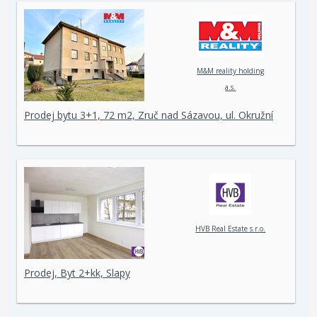
M&M reality holding
a.s.
Prodej bytu 3+1, 72 m2, Zruč nad Sázavou, ul. Okružní
HVB Real Estate s.r.o.
Prodej, Byt 2+kk, Slapy