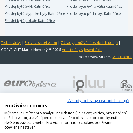
Prodej bytů 5+kk Ratměřice
Prodej bytů 6+1 a větší Ratměřice
Prodej bytů atypické byty Ratměřice
Prodej bytů půdní byt Ratměřice
Prodej bytů pokoje Ratměřice
Tisk stránky
|
Provozovatel webu
|
Zásady používání osobních údajů
|
COPYRIGHT Marek Novotný @ 2026
Apartmány v Jeseníkách
Tvorba www stránek
WINTERNET
Zásady ochrany osobních údajů
POUŽÍVÁME COOKIES
Můžeme je umístit pro analýzu našich údajů o návštěvnících, pro zlepšení
našeho webu, ukázání personalizovaného obsahu a pro poskytnutí
skvělého zážitku z webu. Pro více informací o cookies používáme
otevřené nastavení.