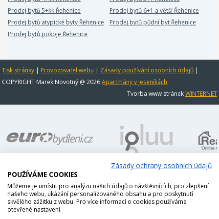
Prodej bytů 5+kk Řehenice
Prodej bytů 6+1 a větší Řehenice
Prodej bytů atypické byty Řehenice
Prodej bytů půdní byt Řehenice
Prodej bytů pokoje Řehenice
Tisk stránky
|
Provozovatel webu
|
Zásady používání osobních údajů
|
COPYRIGHT Marek Novotný @ 2026
Apartmány v Jeseníkách
Tvorba www stránek
WINTERNET
Zásady ochrany osobních údajů
POUŽÍVÁME COOKIES
Můžeme je umístit pro analýzu našich údajů o návštěvnících, pro zlepšení
našeho webu, ukázání personalizovaného obsahu a pro poskytnutí
skvělého zážitku z webu. Pro více informací o cookies používáme
otevřené nastavení.