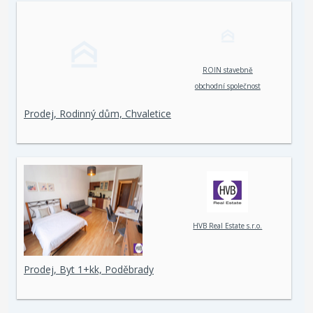
ROIN stavebně
obchodní společnost
spol. s r. o.
Prodej, Rodinný dům, Chvaletice
HVB Real Estate s.r.o.
Prodej, Byt 1+kk, Poděbrady