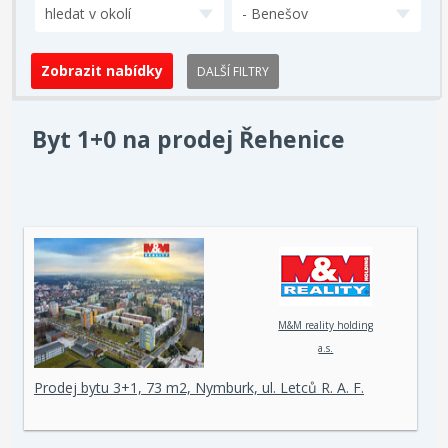
hledat v okolí
- Benešov
DALŠÍ FILTRY
Byt 1+0 na prodej Řehenice
M&M reality holding
a.s.
Prodej bytu 3+1, 73 m2, Nymburk, ul. Letců R. A. F.