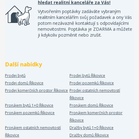
hledat realitní kanceláře za Vás!
Vytvořením poptávky zadáváte vybraným
realitním kancelářím svůj požadavek a ony Vás
potom nezávazně kontaktují s odpovídajícími
nemovitostmi. Poptávka je ZDARMA a můžete
ji kdykoliv pozměnit nebo zrušit.
Další nabídky
Prodej bytů
Prodej bytů Říkovice
Prodej domů Říkovice
Prodej pozemků Říkovice
Prodej komerčních prostor Říkovice
Prodej ostatních nemovitostí
Říkovice
Pronájem bytů 1+0 Říkovice
Pronájem domů Říkovice
Pronájem pozemků Říkovice
Pronájem komerčních prostor
Říkovice
Pronájem ostatních nemovitostí
Dražby bytů 1+0 Říkovice
Říkovice
Dražby domů Říkovice