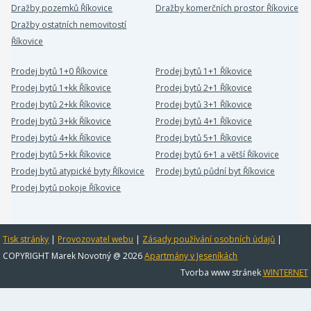
Dražby pozemků Říkovice
Dražby komerčních prostor Říkovice
Dražby ostatních nemovitostí
Říkovice
Prodej bytů 1+0 Říkovice
Prodej bytů 1+1 Říkovice
Prodej bytů 1+kk Říkovice
Prodej bytů 2+1 Říkovice
Prodej bytů 2+kk Říkovice
Prodej bytů 3+1 Říkovice
Prodej bytů 3+kk Říkovice
Prodej bytů 4+1 Říkovice
Prodej bytů 4+kk Říkovice
Prodej bytů 5+1 Říkovice
Prodej bytů 5+kk Říkovice
Prodej bytů 6+1 a větší Říkovice
Prodej bytů atypické byty Říkovice
Prodej bytů půdní byt Říkovice
Prodej bytů pokoje Říkovice
Tisk stránky
|
Provozovatel webu
|
Zásady používání osobních údajů
|
COPYRIGHT Marek Novotný @ 2026
Apartmány v Jeseníkách
Tvorba www stránek
WINTERNET