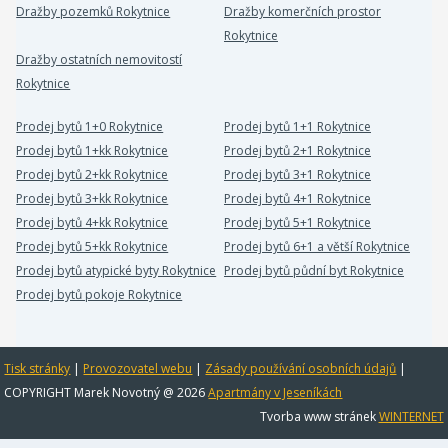
Dražby pozemků Rokytnice
Dražby komerčních prostor
Rokytnice
Dražby ostatních nemovitostí
Rokytnice
Prodej bytů 1+0 Rokytnice
Prodej bytů 1+1 Rokytnice
Prodej bytů 1+kk Rokytnice
Prodej bytů 2+1 Rokytnice
Prodej bytů 2+kk Rokytnice
Prodej bytů 3+1 Rokytnice
Prodej bytů 3+kk Rokytnice
Prodej bytů 4+1 Rokytnice
Prodej bytů 4+kk Rokytnice
Prodej bytů 5+1 Rokytnice
Prodej bytů 5+kk Rokytnice
Prodej bytů 6+1 a větší Rokytnice
Prodej bytů atypické byty Rokytnice
Prodej bytů půdní byt Rokytnice
Prodej bytů pokoje Rokytnice
Tisk stránky
|
Provozovatel webu
|
Zásady používání osobních údajů
|
COPYRIGHT Marek Novotný @ 2026
Apartmány v Jeseníkách
Tvorba www stránek
WINTERNET