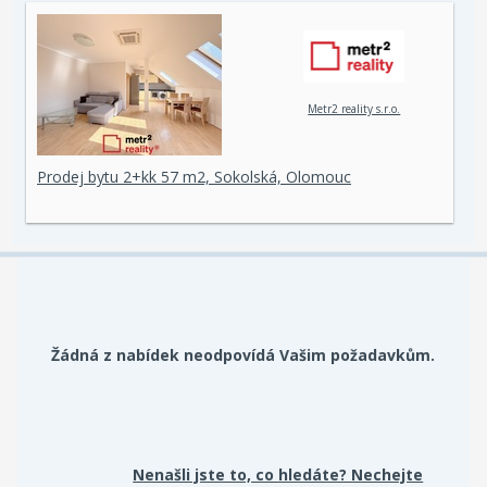
Metr2 reality s.r.o.
Prodej bytu 2+kk 57 m2, Sokolská, Olomouc
Žádná z nabídek neodpovídá Vašim požadavkům.
Nenašli jste to, co hledáte? Nechejte