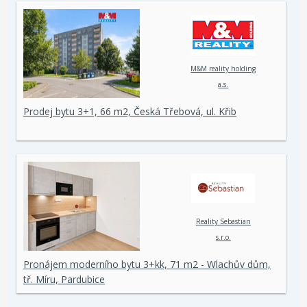
M&M reality holding
a.s.
Prodej bytu 3+1, 66 m2, Česká Třebová, ul. Křib
Reality Sebastian
s.r.o.
Pronájem moderního bytu 3+kk, 71 m2 - Wlachův dům,
tř. Míru, Pardubice