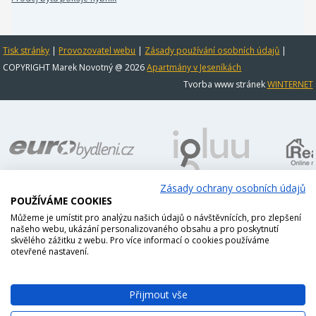
Tisk stránky
|
Provozovatel webu
|
Zásady používání osobních údajů
|
COPYRIGHT Marek Novotný @ 2026
Apartmány v Jeseníkách
Tvorba www stránek
WINTERNET
Zásady ochrany osobních údajů
POUŽÍVÁME COOKIES
Můžeme je umístit pro analýzu našich údajů o návštěvnících, pro zlepšení
našeho webu, ukázání personalizovaného obsahu a pro poskytnutí
skvělého zážitku z webu. Pro více informací o cookies používáme
otevřené nastavení.
Přijmout vše