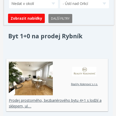
hledat v okolí
- Ústí nad Orlicí
DALŠÍ FILTRY
Byt 1+0 na prodej Rybník
Reality Kolenović s.r.o.
Prodej prostorného, bezbariérového bytu 4+1 s lodžií a
sklepem, ul.…