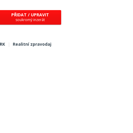
PŘIDAT / UPRAVIT
soukromý inzerát
 RK
|
Realitní zpravodaj