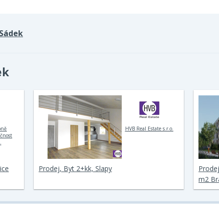
Sádek
ek
bně
HVB Real Estate s.r.o.
ečnost
.
ice
Prodej, Byt 2+kk, Slapy
Prodej
m2 Br