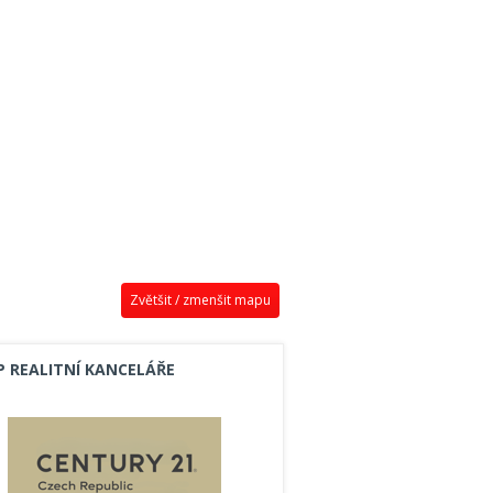
Zvětšit / zmenšit mapu
P REALITNÍ KANCELÁŘE