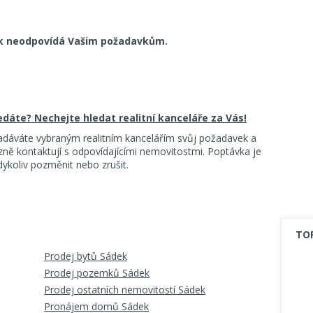
k neodpovídá Vašim požadavkům.
ledáte? Nechejte hledat realitní kanceláře za Vás!
adáváte vybraným realitním kancelářím svůj požadavek a
ě kontaktují s odpovídajícími nemovitostmi. Poptávka je
koliv pozměnit nebo zrušit.
TO
Prodej bytů Sádek
Prodej pozemků Sádek
Prodej ostatních nemovitostí Sádek
Pronájem domů Sádek