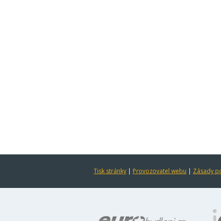
Tisk stránky
|
Provozovatel webu
|
Zásady po