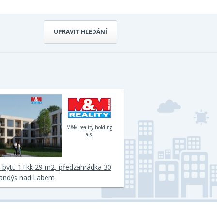
UPRAVIT HLEDÁNÍ
M&M reality holding
a.s.
 bytu 1+kk 29 m2, předzahrádka 30
andýs nad Labem