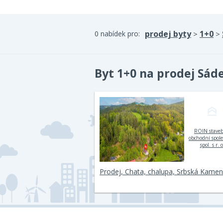
prodej byty
1+0
0 nabídek pro:
>
>
Byt 1+0 na prodej Sád
ROIN stave
obchodní spol
spol. s r. o
Prodej, Chata, chalupa, Srbská Kamen