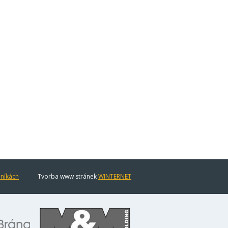
eníkách
Tvorba www stránek
WINTERNET