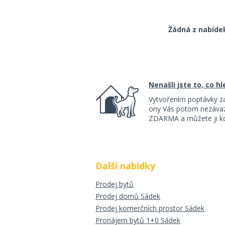
Žádná z nabíde
Nenašli jste to, co h
Vytvořením poptávky z
ony Vás potom nezávazn
ZDARMA a můžete ji kdy
Další nabídky
Prodej bytů
Prodej domů Sádek
Prodej komerčních prostor Sádek
Pronájem bytů 1+0 Sádek