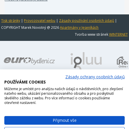
Tisk stránky
|
Provozovatel webu
|
Zásady používání osobních údajů
|
COPYRIGHT Marek Novotný @ 2026
Apartmány v Jeseníkách
Tvorba www stránek
WINTERNET
Zásady ochrany osobních údajů
POUŽÍVÁME COOKIES
Můžeme je umístit pro analýzu našich údajů o návštěvnících, pro zlepšení
našeho webu, ukázání personalizovaného obsahu a pro poskytnutí
skvělého zážitku z webu. Pro více informací o cookies používáme
otevřené nastavení.
Přijmout vše