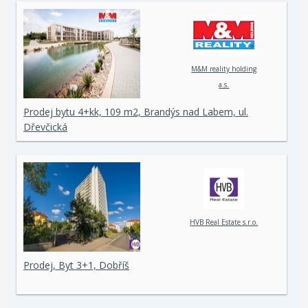
M&M reality holding
a.s.
Prodej bytu 4+kk, 109 m2, Brandýs nad Labem, ul.
Dřevčická
HVB Real Estate s.r.o.
Prodej, Byt 3+1, Dobříš