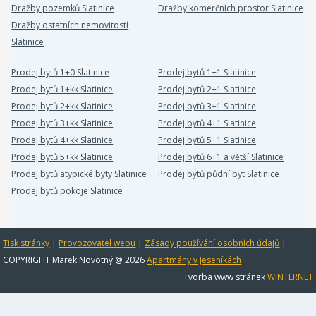
Dražby pozemků Slatinice
Dražby komerčních prostor Slatinice
Dražby ostatních nemovitostí
Slatinice
Prodej bytů 1+0 Slatinice
Prodej bytů 1+1 Slatinice
Prodej bytů 1+kk Slatinice
Prodej bytů 2+1 Slatinice
Prodej bytů 2+kk Slatinice
Prodej bytů 3+1 Slatinice
Prodej bytů 3+kk Slatinice
Prodej bytů 4+1 Slatinice
Prodej bytů 4+kk Slatinice
Prodej bytů 5+1 Slatinice
Prodej bytů 5+kk Slatinice
Prodej bytů 6+1 a větší Slatinice
Prodej bytů atypické byty Slatinice
Prodej bytů půdní byt Slatinice
Prodej bytů pokoje Slatinice
Tisk stránky
|
Provozovatel webu
|
Zásady používání osobních údajů
|
COPYRIGHT Marek Novotný @ 2026
Apartmány v Jeseníkách
Tvorba www stránek
WINTERNET