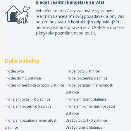
hledat realitní kanceláře za Vás!
Vytvořením poptávky zadáváte vybraným
realitním kancelářím svůj požadavek a ony Vás
potom nezávazně kontaktují s odpovídajícími
nemovitostmi. Poptávka je ZDARMA a můžete
ji kdykoliv pozměnit nebo zrušit.
Další nabídky
Prodej bytů
Prodej bytů Slatinice
Prodej domů Slatinice
Prodej pozemků Slatinice
Prodej komerčních prostor Slatinice
Prodej ostatních nemovitostí
Slatinice
Pronájem bytů 1+0 Slatinice
Pronájem domů Slatinice
Pronájem pozemků Slatinice
Pronájem komerčních prostor
Slatinice
Pronájem ostatních nemovitostí
Dražby bytů 1+0 Slatinice
Slatinice
Dražby domů Slatinice