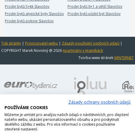
Prodej bytů 5+kk Slavošov
Prodej bytů 6+1 a větší Slavošov
Prodej bytů atypické byty Slavošov
Prodej bytů půdní byt Slavošov
Prodej bytů pokoje Slavošov
Tisk stránky
|
Provozovatel webu
|
Zásady používání osobních údajů
|
COPYRIGHT Marek Novotný @ 2026
Apartmány v Jeseníkách
Tvorba www stránek
WINTERNET
Zásady ochrany osobních údajů
POUŽÍVÁME COOKIES
Můžeme je umístit pro analýzu našich údajů o návštěvnících, pro zlepšení
našeho webu, ukázání personalizovaného obsahu a pro poskytnutí
skvělého zážitku z webu. Pro více informací o cookies používáme
otevřené nastavení.