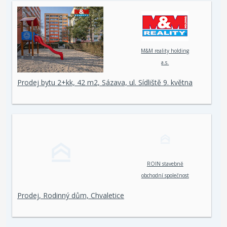
M&M reality holding
a.s.
Prodej bytu 2+kk, 42 m2, Sázava, ul. Sídliště 9. května
ROIN stavebně
obchodní společnost
spol. s r. o.
Prodej, Rodinný dům, Chvaletice