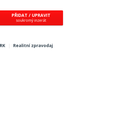
PŘIDAT / UPRAVIT
soukromý inzerát
 RK
|
Realitní zpravodaj