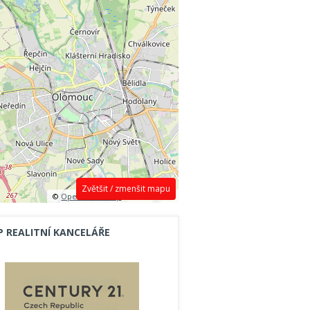
Zvětšit / zmenšit mapu
©
OpenStreetMap
contributors.
P REALITNÍ KANCELÁŘE