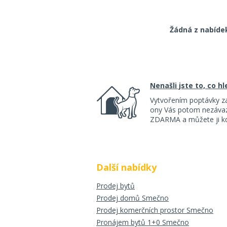
Žádná z nabíde
Nenašli jste to, co h
Vytvořením poptávky z
ony Vás potom nezávazn
ZDARMA a můžete ji kdy
Další nabídky
Prodej bytů
Prodej domů Smečno
Prodej komerčních prostor Smečno
Pronájem bytů 1+0 Smečno