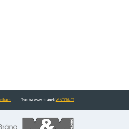
eníkách
Tvorba www stránek
WINTERNET