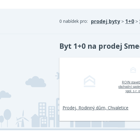
prodej byty
1+0
0 nabídek pro:
>
>
Byt 1+0 na prodej Sm
ROIN stave
obchodní spol
spol. s r. o
Prodej, Rodinný dům, Chvaletice