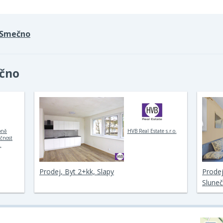
Smečno
ečno
bně
HVB Real Estate s.r.o.
ečnost
.
Prodej, Byt 2+kk, Slapy
Prodej
Sluneč