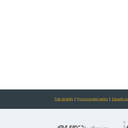
Tisk stránky
|
Provozovatel webu
|
Zásady po