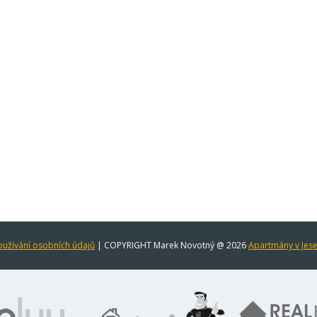
užívání osobních údajů
| COPYRIGHT Marek Novotný @ 2026
Apartmány v Jes