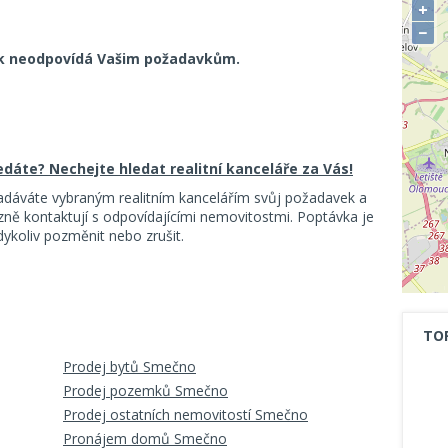
+
−
k neodpovídá Vašim požadavkům.
ledáte? Nechejte hledat realitní kanceláře za Vás!
adáváte vybraným realitním kancelářím svůj požadavek a
ě kontaktují s odpovídajícími nemovitostmi. Poptávka je
koliv pozměnit nebo zrušit.
TO
Prodej bytů Smečno
Prodej pozemků Smečno
Prodej ostatních nemovitostí Smečno
Pronájem domů Smečno