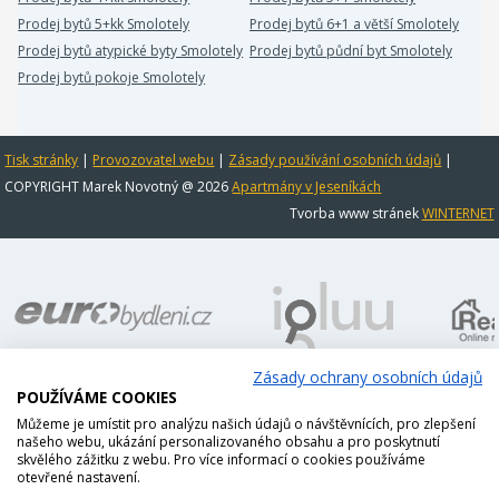
Prodej bytů 5+kk Smolotely
Prodej bytů 6+1 a větší Smolotely
Prodej bytů atypické byty Smolotely
Prodej bytů půdní byt Smolotely
Prodej bytů pokoje Smolotely
Tisk stránky
|
Provozovatel webu
|
Zásady používání osobních údajů
|
COPYRIGHT Marek Novotný @ 2026
Apartmány v Jeseníkách
Tvorba www stránek
WINTERNET
Zásady ochrany osobních údajů
POUŽÍVÁME COOKIES
Můžeme je umístit pro analýzu našich údajů o návštěvnících, pro zlepšení
našeho webu, ukázání personalizovaného obsahu a pro poskytnutí
skvělého zážitku z webu. Pro více informací o cookies používáme
otevřené nastavení.