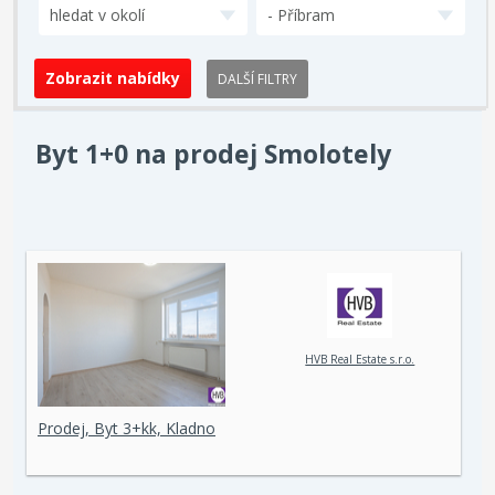
hledat v okolí
- Příbram
DALŠÍ FILTRY
Byt 1+0 na prodej Smolotely
HVB Real Estate s.r.o.
Prodej, Byt 3+kk, Kladno