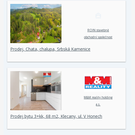
ROIN stavebně
obchodní společnost
spol. s r. o.
Prodej, Chata, chalupa, Srbská Kamenice
M&M reality holding
a.s.
Prodej bytu 3+kk, 68 m2, Klecany, ul. V Honech