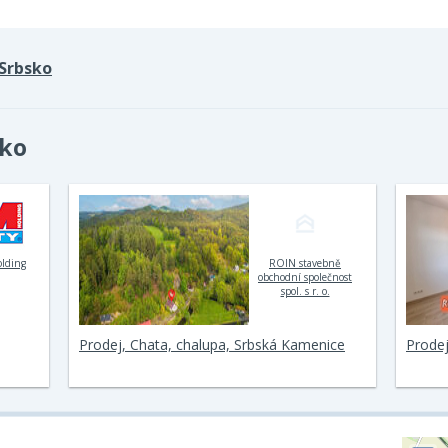
Srbsko
sko
olding
ROIN stavebně
obchodní společnost
spol. s r. o.
Prodej, Chata, chalupa, Srbská Kamenice
Prodej