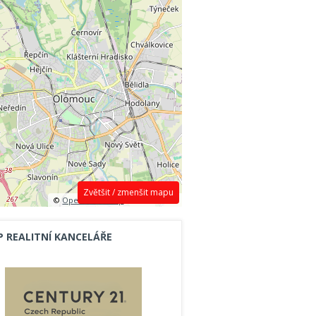
Zvětšit / zmenšit mapu
©
OpenStreetMap
contributors.
P REALITNÍ KANCELÁŘE