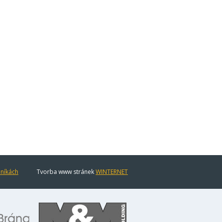
eníkách
Tvorba www stránek
WINTERNET