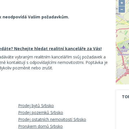
+
−
k neodpovídá Vašim požadavkům.
ledáte? Nechejte hledat realitní kanceláře za Vás!
adáváte vybraným realitním kancelářím svůj požadavek a
ě kontaktují s odpovídajícími nemovitostmi. Poptávka je
koliv pozměnit nebo zrušit.
TO
Prodej bytů Srbsko
Prodej pozemků Srbsko
Prodej ostatních nemovitostí Srbsko
Pronájem domů Srbsko