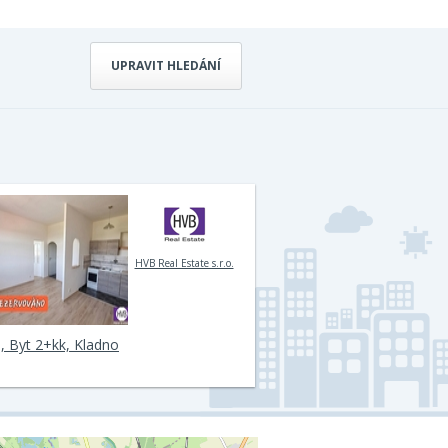
UPRAVIT HLEDÁNÍ
HVB Real Estate s.r.o.
, Byt 2+kk, Kladno