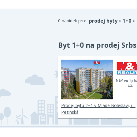
prodej byty
1+0
0 nabídek pro:
>
>
Byt 1+0 na prodej Srb
M&M reality h
a.s.
Prodej bytu 2+1 v Mladé Boleslavi, ul.
Pezinská