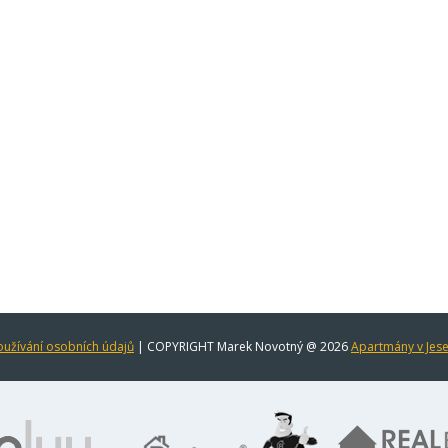
užívání osobních údajů
| COPYRIGHT Marek Novotný @ 2026
Apartmány v Jes