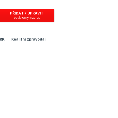
PŘIDAT / UPRAVIT
soukromý inzerát
 RK
|
Realitní zpravodaj