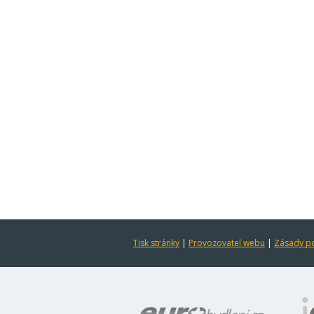
Tisk stránky
|
Provozovatel webu
|
Zásady po