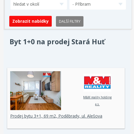
hledat v okolí
- Příbram
DALŠÍ FILTRY
Byt 1+0 na prodej Stará Huť
M&M reality holding
a.s.
Prodej bytu 3+1, 69 m2, Poděbrady, ul. Alešova