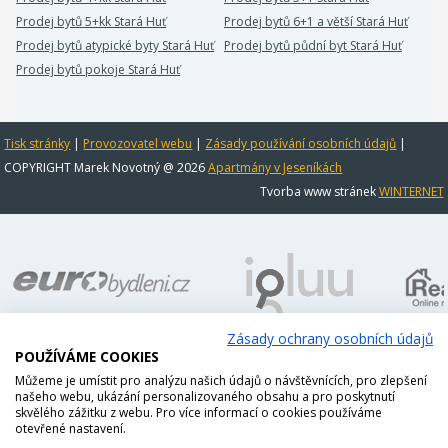
Prodej bytů 5+kk Stará Huť
Prodej bytů 6+1 a větší Stará Huť
Prodej bytů atypické byty Stará Huť
Prodej bytů půdní byt Stará Huť
Prodej bytů pokoje Stará Huť
Tisk stránky
|
Provozovatel webu
|
Zásady používání osobních údajů
|
COPYRIGHT Marek Novotný @ 2026
Apartmány v Jeseníkách
Tvorba www stránek
WINTERNET
Zásady ochrany osobních údajů
POUŽÍVÁME COOKIES
Můžeme je umístit pro analýzu našich údajů o návštěvnících, pro zlepšení
našeho webu, ukázání personalizovaného obsahu a pro poskytnutí
skvělého zážitku z webu. Pro více informací o cookies používáme
otevřené nastavení.