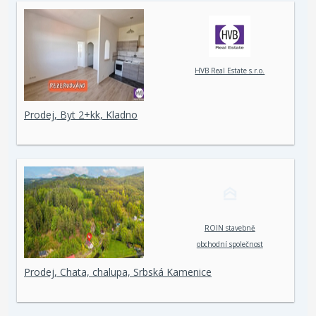
HVB Real Estate s.r.o.
Prodej, Byt 2+kk, Kladno
ROIN stavebně
obchodní společnost
spol. s r. o.
Prodej, Chata, chalupa, Srbská Kamenice