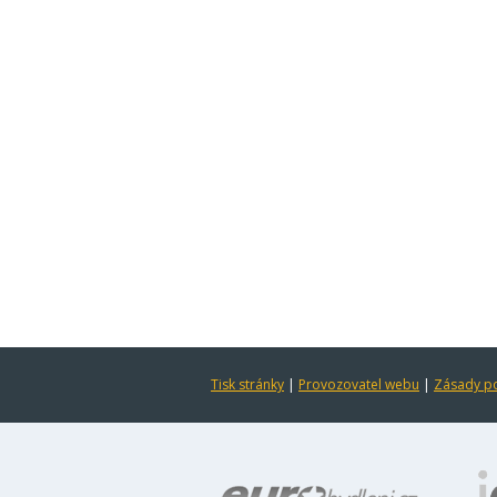
Tisk stránky
|
Provozovatel webu
|
Zásady po