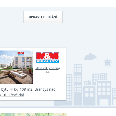
UPRAVIT HLEDÁNÍ
M&M reality holding
a.s.
 bytu 4+kk, 108 m2, Brandýs nad
 ul. Dřevčická