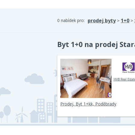
prodej byty
1+0
0 nabídek pro:
>
>
Byt 1+0 na prodej Star
HVB Real Estate
Prodej, Byt 1+kk, Poděbrady