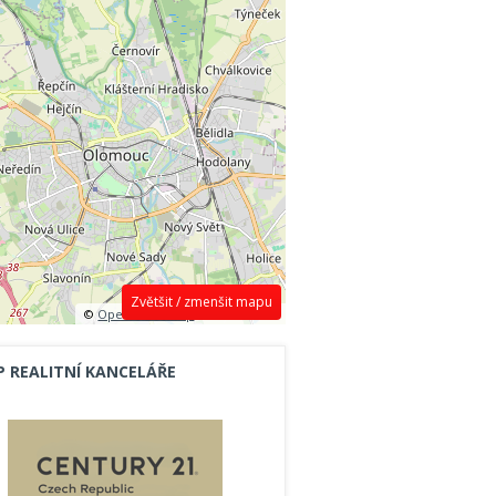
Zvětšit / zmenšit mapu
©
OpenStreetMap
contributors.
P REALITNÍ KANCELÁŘE