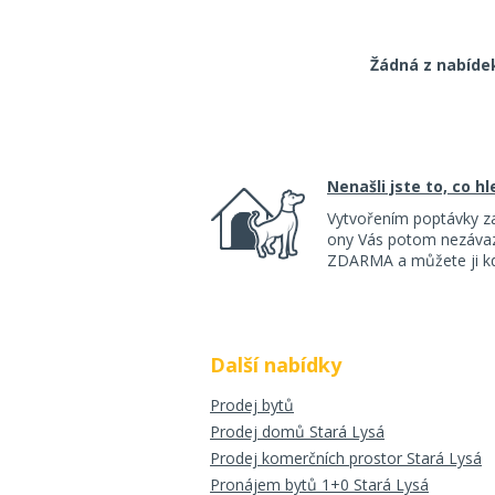
Žádná z nabíde
Nenašli jste to, co h
Vytvořením poptávky z
ony Vás potom nezávazn
ZDARMA a můžete ji kdy
Další nabídky
Prodej bytů
Prodej domů Stará Lysá
Prodej komerčních prostor Stará Lysá
Pronájem bytů 1+0 Stará Lysá