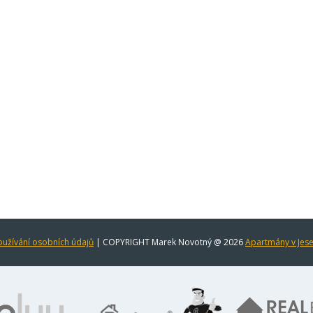
užívání osobních údajů
| COPYRIGHT Marek Novotný @ 2026
Apartmány v Jes