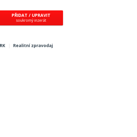
PŘIDAT / UPRAVIT
soukromý inzerát
 RK
|
Realitní zpravodaj