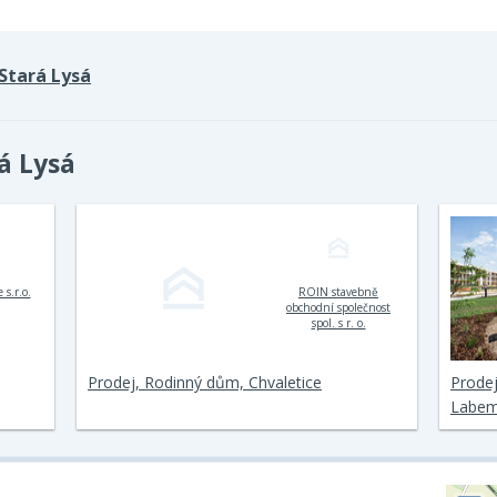
Stará Lysá
á Lysá
 s.r.o.
ROIN stavebně
obchodní společnost
spol. s r. o.
Prodej, Rodinný dům, Chvaletice
Prodej
Labem,