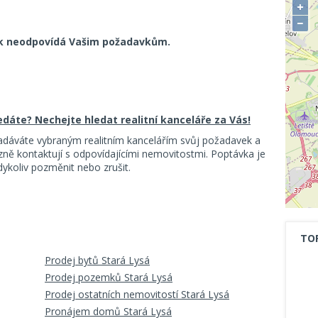
+
−
k neodpovídá Vašim požadavkům.
ledáte? Nechejte hledat realitní kanceláře za Vás!
adáváte vybraným realitním kancelářím svůj požadavek a
ě kontaktují s odpovídajícími nemovitostmi. Poptávka je
koliv pozměnit nebo zrušit.
TO
Prodej bytů Stará Lysá
Prodej pozemků Stará Lysá
Prodej ostatních nemovitostí Stará Lysá
Pronájem domů Stará Lysá