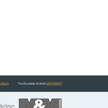
eníkách
Tvorba www stránek
WINTERNET