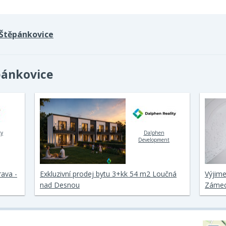
Štěpánkovice
pánkovice
ty
Dalphen
Development
rava -
Exkluzivní prodej bytu 3+kk 54 m2 Loučná
Výjime
nad Desnou
Zámec