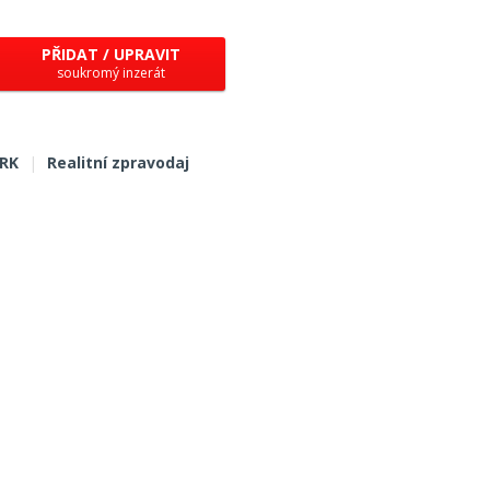
PŘIDAT / UPRAVIT
soukromý inzerát
 RK
|
Realitní zpravodaj