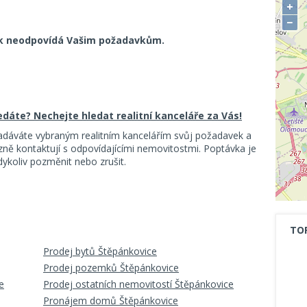
+
−
k neodpovídá Vašim požadavkům.
ledáte? Nechejte hledat realitní kanceláře za Vás!
adáváte vybraným realitním kancelářím svůj požadavek a
ě kontaktují s odpovídajícími nemovitostmi. Poptávka je
koliv pozměnit nebo zrušit.
TO
Prodej bytů Štěpánkovice
Prodej pozemků Štěpánkovice
e
Prodej ostatních nemovitostí Štěpánkovice
Pronájem domů Štěpánkovice