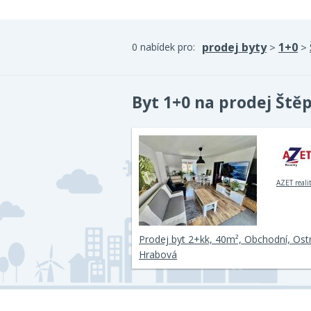
prodej byty
1+0
0 nabídek pro:
>
>
Byt 1+0 na prodej Ště
AZET reali
Prodej byt 2+kk, 40m², Obchodní, Ost
Hrabová