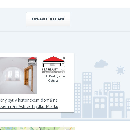
UPRAVIT HLEDÁNÍ
I.E.T. Reality s.r.o.
Ostrava
čný byt v historickém domě na
kém náměstí ve Frýdku-Místku