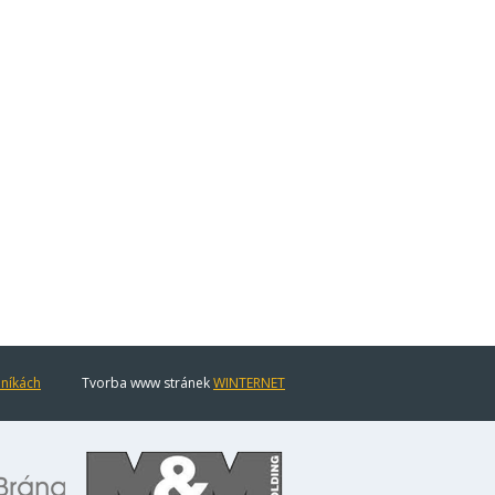
eníkách
Tvorba www stránek
WINTERNET