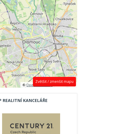
Zvětšit / zmenšit mapu
©
OpenStreetMap
contributors.
P REALITNÍ KANCELÁŘE