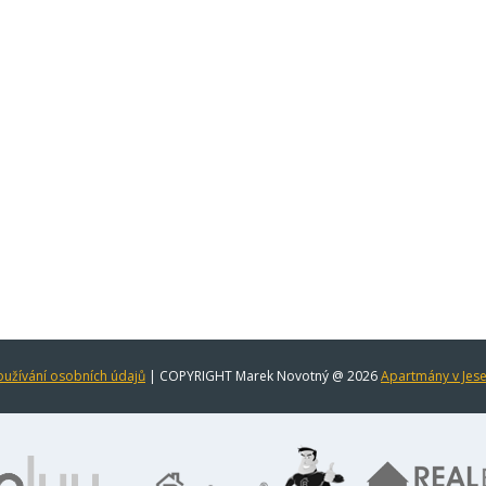
užívání osobních údajů
| COPYRIGHT Marek Novotný @ 2026
Apartmány v Jes