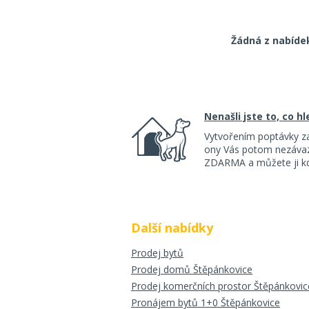
Žádná z nabíde
Nenašli jste to, co h
Vytvořením poptávky z
ony Vás potom nezávazn
ZDARMA a můžete ji kdy
Další nabídky
Prodej bytů
Prodej domů Štěpánkovice
Prodej komerčních prostor Štěpánkovic
Pronájem bytů 1+0 Štěpánkovice