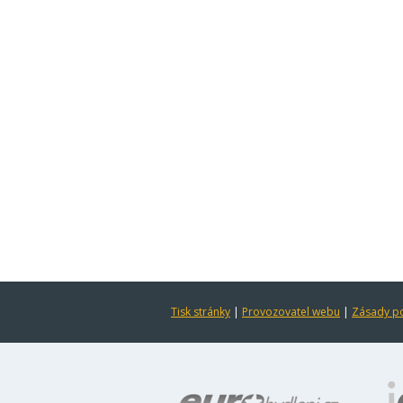
Tisk stránky
|
Provozovatel webu
|
Zásady po