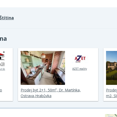
Štítina
ina
.r.o.
AZET reality
ho
Prodej byt 2+1, 50m², Dr. Martínka,
Prode
Ostrava-Hrabůvka
m2, Sl