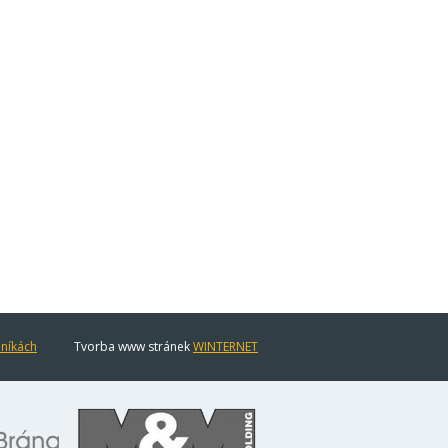
eníkách
Tvorba www stránek
WINTERNET