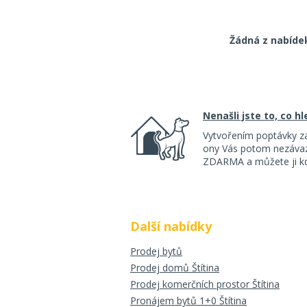
Žádná z nabíde
Nenašli jste to, co h
Vytvořením poptávky z
ony Vás potom nezávazn
ZDARMA a můžete ji kdy
Další nabídky
Prodej bytů
Prodej domů Štítina
Prodej komerčních prostor Štítina
Pronájem bytů 1+0 Štítina