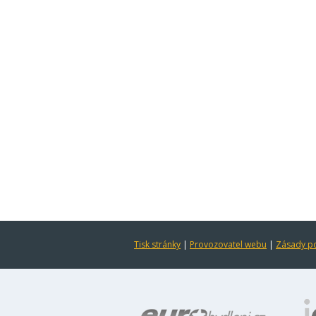
Tisk stránky
|
Provozovatel webu
|
Zásady po