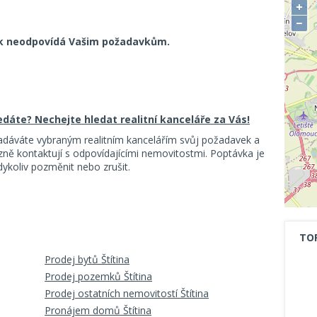
+
−
k neodpovídá Vašim požadavkům.
ledáte? Nechejte hledat realitní kanceláře za Vás!
adáváte vybraným realitním kancelářím svůj požadavek a
ě kontaktují s odpovídajícími nemovitostmi. Poptávka je
koliv pozměnit nebo zrušit.
TO
Prodej bytů Štítina
Prodej pozemků Štítina
Prodej ostatních nemovitostí Štítina
Pronájem domů Štítina