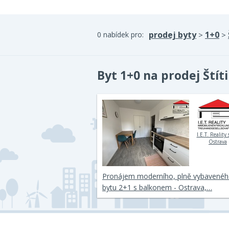
prodej byty
1+0
0 nabídek pro:
>
>
Byt 1+0 na prodej Štít
I.E.T. Reality s
Ostrava
Pronájem moderního, plně vybavené
bytu 2+1 s balkonem - Ostrava,…