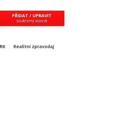
PŘIDAT / UPRAVIT
soukromý inzerát
 RK
|
Realitní zpravodaj