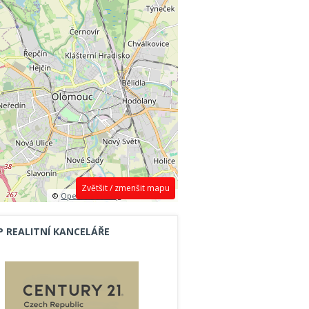
Zvětšit / zmenšit mapu
©
OpenStreetMap
contributors.
P REALITNÍ KANCELÁŘE