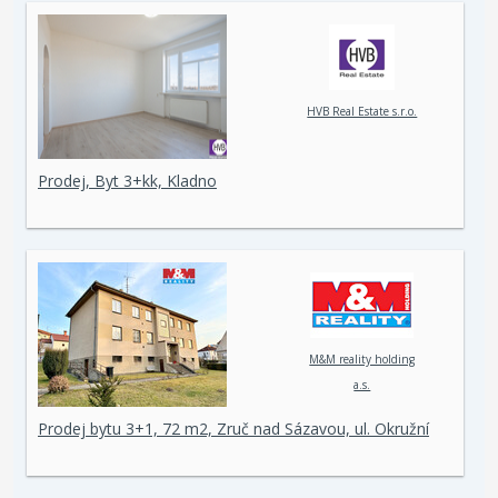
HVB Real Estate s.r.o.
Prodej, Byt 3+kk, Kladno
M&M reality holding
a.s.
Prodej bytu 3+1, 72 m2, Zruč nad Sázavou, ul. Okružní