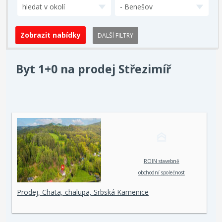
hledat v okolí
- Benešov
DALŠÍ FILTRY
Byt 1+0 na prodej Střezimíř
ROIN stavebně
obchodní společnost
spol. s r. o.
Prodej, Chata, chalupa, Srbská Kamenice