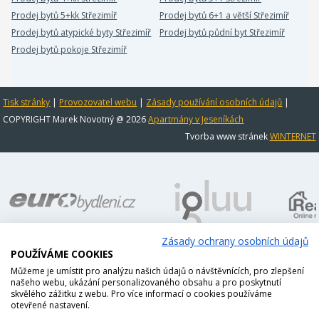
Prodej bytů 5+kk Střezimíř
Prodej bytů 6+1 a větší Střezimíř
Prodej bytů atypické byty Střezimíř
Prodej bytů půdní byt Střezimíř
Prodej bytů pokoje Střezimíř
Tisk stránky
|
Provozovatel webu
|
Zásady používání osobních údajů
|
COPYRIGHT Marek Novotný @ 2026
Apartmány v Jeseníkách
Tvorba www stránek
WINTERNET
Zásady ochrany osobních údajů
POUŽÍVÁME COOKIES
Můžeme je umístit pro analýzu našich údajů o návštěvnících, pro zlepšení
našeho webu, ukázání personalizovaného obsahu a pro poskytnutí
skvělého zážitku z webu. Pro více informací o cookies používáme
otevřené nastavení.