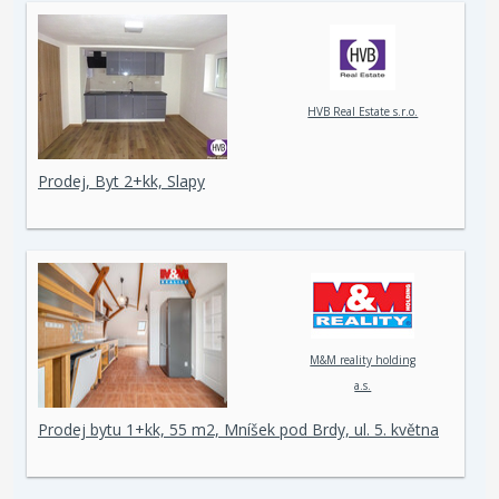
HVB Real Estate s.r.o.
Prodej, Byt 2+kk, Slapy
M&M reality holding
a.s.
Prodej bytu 1+kk, 55 m2, Mníšek pod Brdy, ul. 5. května