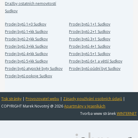
Dražby ostatních nemovitostí
Sudkov
Prodej bytů 1+0 Sudkov
Prodej bytů 1+1 Sudkov
Prodej bytů 1+kk Sudkov
Prodej bytů 2+1 Sudkov
Prodej bytů 2+kk Sudkov
Prodej bytů 3+1 Sudkov
Prodej bytů 3+kk Sudkov
Prodej bytů 4+1 Sudkov
Prodej bytů 4+kk Sudkov
Prodej bytů 5+1 Sudkov
Prodej bytů 5+kk Sudkov
Prodej bytů 6+1 a větší Sudkov
Prodej bytů atypické byty Sudkov
Prodej bytů půdní byt Sudkov
Prodej bytů pokoje Sudkov
Tisk stránky
|
Provozovatel webu
|
Zásady používání osobních údajů
|
COPYRIGHT Marek Novotný @ 2026
Apartmány v Jeseníkách
Tvorba www stránek
WINTERNET