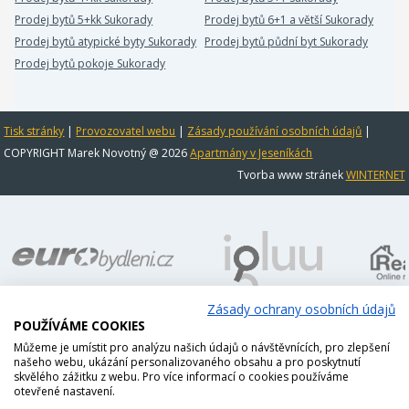
Prodej bytů 5+kk Sukorady
Prodej bytů 6+1 a větší Sukorady
Prodej bytů atypické byty Sukorady
Prodej bytů půdní byt Sukorady
Prodej bytů pokoje Sukorady
Tisk stránky
|
Provozovatel webu
|
Zásady používání osobních údajů
|
COPYRIGHT Marek Novotný @ 2026
Apartmány v Jeseníkách
Tvorba www stránek
WINTERNET
Zásady ochrany osobních údajů
POUŽÍVÁME COOKIES
Můžeme je umístit pro analýzu našich údajů o návštěvnících, pro zlepšení
našeho webu, ukázání personalizovaného obsahu a pro poskytnutí
skvělého zážitku z webu. Pro více informací o cookies používáme
otevřené nastavení.