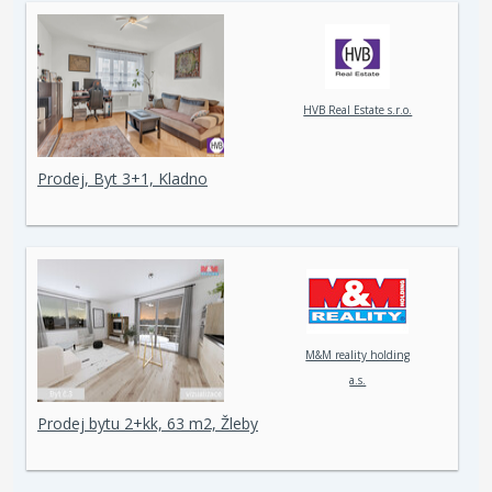
HVB Real Estate s.r.o.
Prodej, Byt 3+1, Kladno
M&M reality holding
a.s.
Prodej bytu 2+kk, 63 m2, Žleby