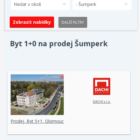
hledat v okolí
- Šumperk
DALŠÍ FILTRY
Byt 1+0 na prodej Šumperk
DACHI s.r.o.
Prodej, Byt 5+1, Olomouc