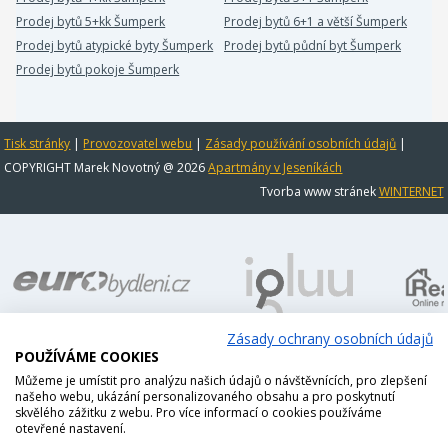
Prodej bytů 5+kk Šumperk
Prodej bytů 6+1 a větší Šumperk
Prodej bytů atypické byty Šumperk
Prodej bytů půdní byt Šumperk
Prodej bytů pokoje Šumperk
Tisk stránky
|
Provozovatel webu
|
Zásady používání osobních údajů
|
COPYRIGHT Marek Novotný @ 2026
Apartmány v Jeseníkách
Tvorba www stránek
WINTERNET
Zásady ochrany osobních údajů
POUŽÍVÁME COOKIES
Můžeme je umístit pro analýzu našich údajů o návštěvnících, pro zlepšení
našeho webu, ukázání personalizovaného obsahu a pro poskytnutí
skvělého zážitku z webu. Pro více informací o cookies používáme
otevřené nastavení.