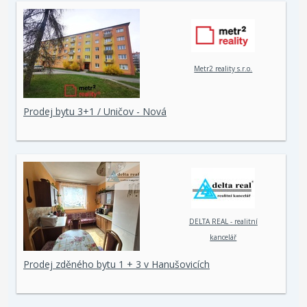
Metr2 reality s.r.o.
Prodej bytu 3+1 / Uničov - Nová
DELTA REAL - realitní
kancelář
Prodej zděného bytu 1 + 3 v Hanušovicích