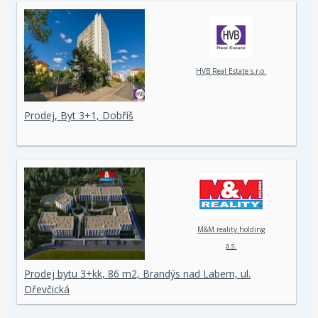
HVB Real Estate s.r.o.
Prodej, Byt 3+1, Dobříš
M&M reality holding
a.s.
Prodej bytu 3+kk, 86 m2, Brandýs nad Labem, ul.
Dřevčická