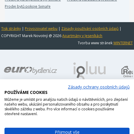
Prodej bytů pokoje Svinaře
Tisk stránky
|
Provozovatel webu
|
Zásady používání osobních údajů
|
COPYRIGHT Marek Novotný @ 2026
Apartmány v Jeseníkách
Tvorba www stránek
WINTERNET
Zásady ochrany osobních údajů
POUŽÍVÁME COOKIES
Můžeme je umístit pro analýzu našich údajů o návštěvnících, pro zlepšení
našeho webu, ukázání personalizovaného obsahu a pro poskytnutí
skvělého zážitku z webu. Pro více informací o cookies používáme
otevřené nastavení.
Přijmout vše