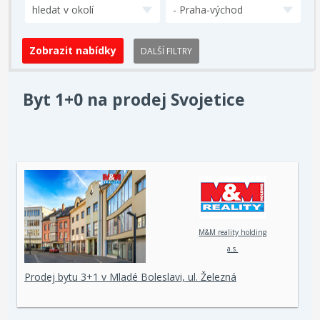
hledat v okolí
- Praha-východ
DALŠÍ FILTRY
Byt 1+0 na prodej Svojetice
M&M reality holding
a.s.
Prodej bytu 3+1 v Mladé Boleslavi, ul. Železná