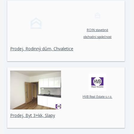
ROIN stavebně
obchodní společnost
spol. s r. o.
Prodej, Rodinný dům, Chvaletice
HVB Real Estate s.r.o.
Prodej, Byt 3+kk, Slapy