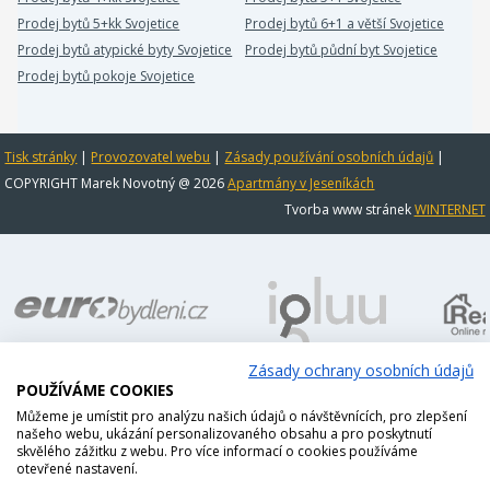
Prodej bytů 5+kk Svojetice
Prodej bytů 6+1 a větší Svojetice
Prodej bytů atypické byty Svojetice
Prodej bytů půdní byt Svojetice
Prodej bytů pokoje Svojetice
Tisk stránky
|
Provozovatel webu
|
Zásady používání osobních údajů
|
COPYRIGHT Marek Novotný @ 2026
Apartmány v Jeseníkách
Tvorba www stránek
WINTERNET
Zásady ochrany osobních údajů
POUŽÍVÁME COOKIES
Můžeme je umístit pro analýzu našich údajů o návštěvnících, pro zlepšení
našeho webu, ukázání personalizovaného obsahu a pro poskytnutí
skvělého zážitku z webu. Pro více informací o cookies používáme
otevřené nastavení.