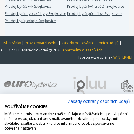
Prodej bytů 5+kk Svojkovice
Prodej bytů 6+1 a větší Svojkovice
Prodej bytů atypické byty Svojkovice
Prodej bytů půdní byt Svojkovice
Prodej bytů pokoje Svojkovice
Tisk stránky
|
Provozovatel webu
|
Zásady používání osobních údajů
|
COPYRIGHT Marek Novotný @ 2026
Apartmány v Jeseníkách
Tvorba www stránek
WINTERNET
Zásady ochrany osobních údajů
POUŽÍVÁME COOKIES
Můžeme je umístit pro analýzu našich údajů o návštěvnících, pro zlepšení
našeho webu, ukázání personalizovaného obsahu a pro poskytnutí
skvělého zážitku z webu. Pro více informací o cookies používáme
otevřené nastavení.