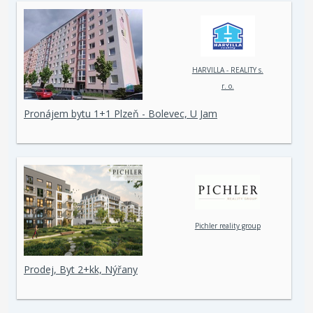
HARVILLA - REALITY s.
r. o.
Pronájem bytu 1+1 Plzeň - Bolevec, U Jam
Pichler reality group
Prodej, Byt 2+kk, Nýřany