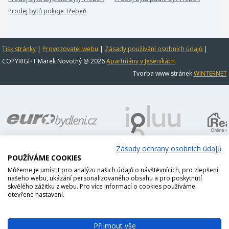
Prodej bytů pokoje Třebeň
Tisk stránky
|
Provozovatel webu
|
Zásady používání osobních údajů
|
COPYRIGHT Marek Novotný @ 2026
Apartmány v Jeseníkách
Tvorba www stránek
WINTERNET
Zásady ochrany osobních údajů
POUŽÍVÁME COOKIES
Můžeme je umístit pro analýzu našich údajů o návštěvnících, pro zlepšení
našeho webu, ukázání personalizovaného obsahu a pro poskytnutí
skvělého zážitku z webu. Pro více informací o cookies používáme
otevřené nastavení.
Přijmout vše