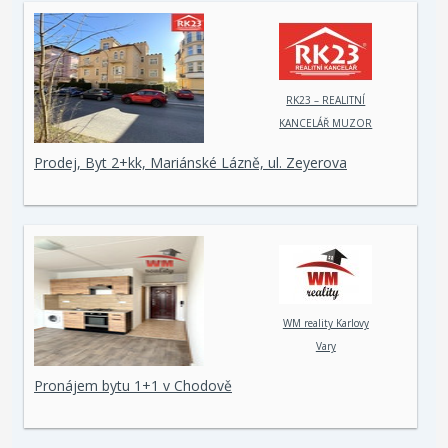
RK23 – REALITNÍ
KANCELÁŘ MUZOR
s.r.o.
Prodej, Byt 2+kk, Mariánské Lázně, ul. Zeyerova
WM reality Karlovy
Vary
Pronájem bytu 1+1 v Chodově