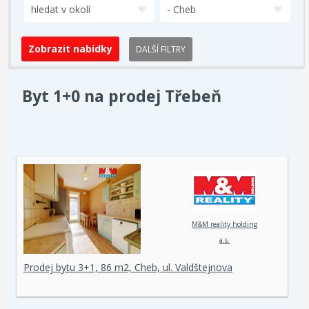
hledat v okolí
- Cheb
DALŠÍ FILTRY
Byt 1+0 na prodej Třebeň
M&M reality holding
a.s.
Prodej bytu 3+1, 86 m2, Cheb, ul. Valdštejnova