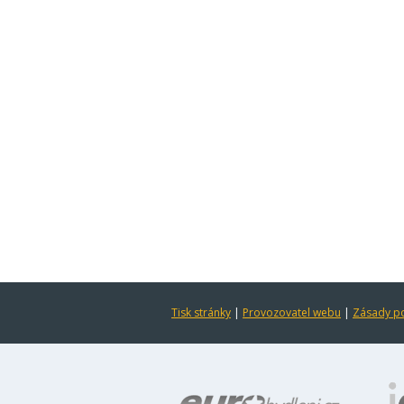
Tisk stránky
|
Provozovatel webu
|
Zásady po