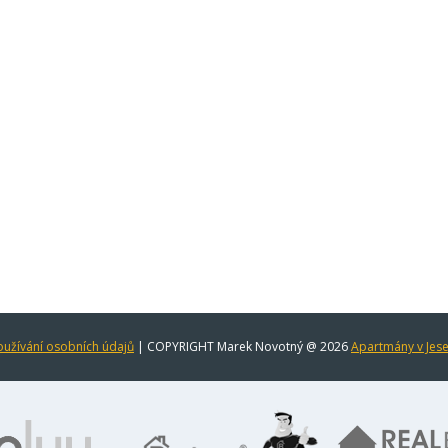
užívání osobních údajů
| COPYRIGHT Marek Novotný @ 2026
Apartmány v Jes