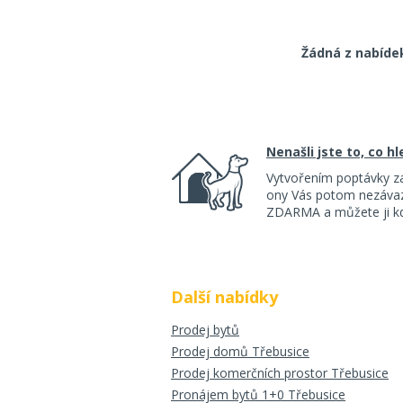
Žádná z nabíde
Nenašli jste to, co h
Vytvořením poptávky z
ony Vás potom nezávazn
ZDARMA a můžete ji kdy
Další nabídky
Prodej bytů
Prodej domů Třebusice
Prodej komerčních prostor Třebusice
Pronájem bytů 1+0 Třebusice