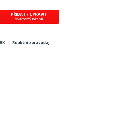
PŘIDAT / UPRAVIT
soukromý inzerát
 RK
|
Realitní zpravodaj