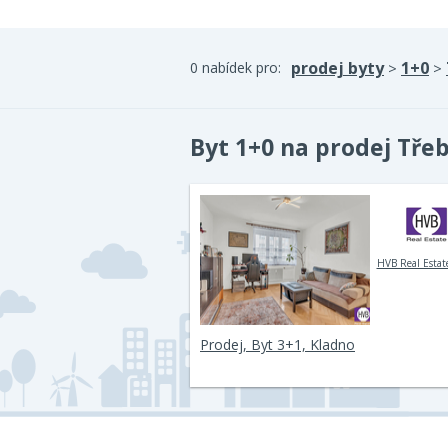
prodej byty
1+0
0 nabídek pro:
>
>
Byt 1+0 na prodej Tře
HVB Real Estate
Prodej, Byt 3+1, Kladno