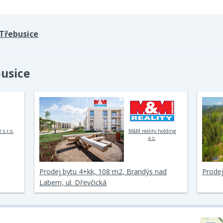
Třebusice
busice
 s.r.o.
M&M reality holding
a.s.
Prodej bytu 4+kk, 108 m2, Brandýs nad
Prodej
Labem, ul. Dřevčická