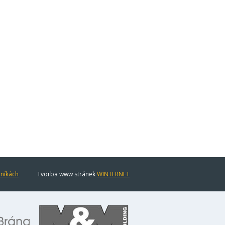
eníkách
Tvorba www stránek
WINTERNET