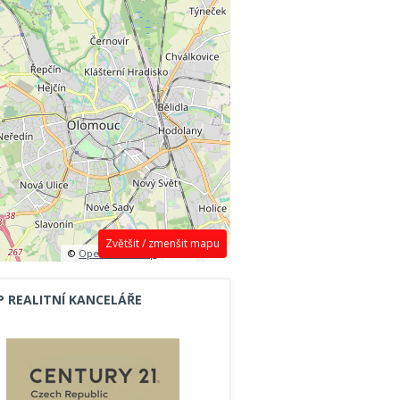
Zvětšit / zmenšit mapu
©
OpenStreetMap
contributors.
P REALITNÍ KANCELÁŘE