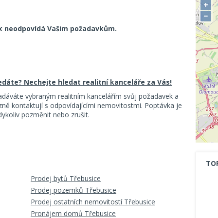
+
−
k neodpovídá Vašim požadavkům.
ledáte? Nechejte hledat realitní kanceláře za Vás!
adáváte vybraným realitním kancelářím svůj požadavek a
ě kontaktují s odpovídajícími nemovitostmi. Poptávka je
koliv pozměnit nebo zrušit.
TO
Prodej bytů Třebusice
Prodej pozemků Třebusice
Prodej ostatních nemovitostí Třebusice
Pronájem domů Třebusice