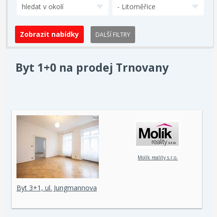
hledat v okolí
- Litoměřice
DALŠÍ FILTRY
Byt 1+0 na prodej Trnovany
Molík reality s.r.o.
Byt 3+1, ul. Jungmannova