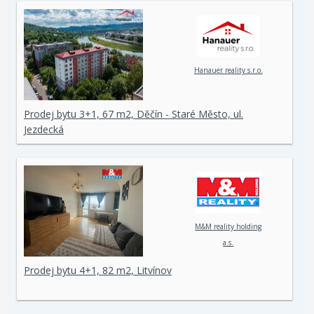
Hanauer reality s.r.o.
Prodej bytu 3+1, 67 m2, Děčín - Staré Město, ul.
Jezdecká
M&M reality holding
a.s.
Prodej bytu 4+1, 82 m2, Litvínov