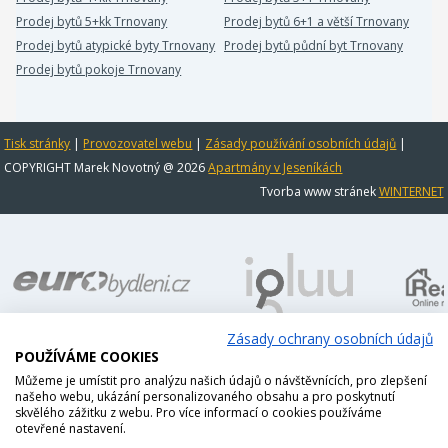
Prodej bytů 5+kk Trnovany
Prodej bytů 6+1 a větší Trnovany
Prodej bytů atypické byty Trnovany
Prodej bytů půdní byt Trnovany
Prodej bytů pokoje Trnovany
Tisk stránky
|
Provozovatel webu
|
Zásady používání osobních údajů
|
COPYRIGHT Marek Novotný @ 2026
Apartmány v Jeseníkách
Tvorba www stránek
WINTERNET
Zásady ochrany osobních údajů
POUŽÍVÁME COOKIES
Můžeme je umístit pro analýzu našich údajů o návštěvnících, pro zlepšení
našeho webu, ukázání personalizovaného obsahu a pro poskytnutí
skvělého zážitku z webu. Pro více informací o cookies používáme
otevřené nastavení.