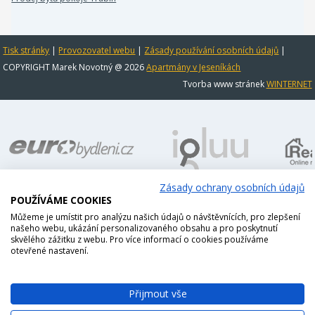
Tisk stránky
|
Provozovatel webu
|
Zásady používání osobních údajů
|
COPYRIGHT Marek Novotný @ 2026
Apartmány v Jeseníkách
Tvorba www stránek
WINTERNET
Zásady ochrany osobních údajů
POUŽÍVÁME COOKIES
Můžeme je umístit pro analýzu našich údajů o návštěvnících, pro zlepšení
našeho webu, ukázání personalizovaného obsahu a pro poskytnutí
skvělého zážitku z webu. Pro více informací o cookies používáme
otevřené nastavení.
Přijmout vše