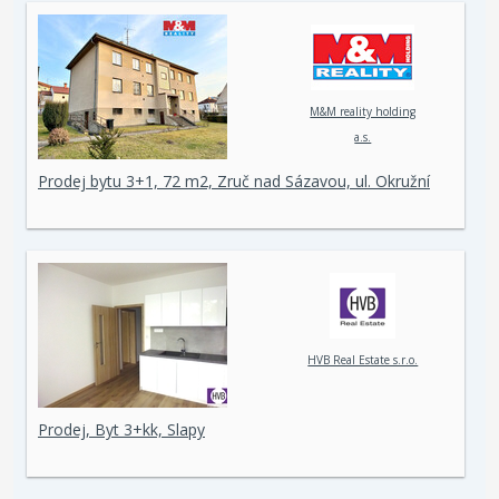
M&M reality holding
a.s.
Prodej bytu 3+1, 72 m2, Zruč nad Sázavou, ul. Okružní
HVB Real Estate s.r.o.
Prodej, Byt 3+kk, Slapy