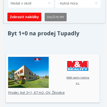
hledat v okolí
- Kutná Hora
DALŠÍ FILTRY
Byt 1+0 na prodej Tupadly
M&M reality holding
a.s.
Prodej, byt 3+1, 67 m2, OV, Žitovlice