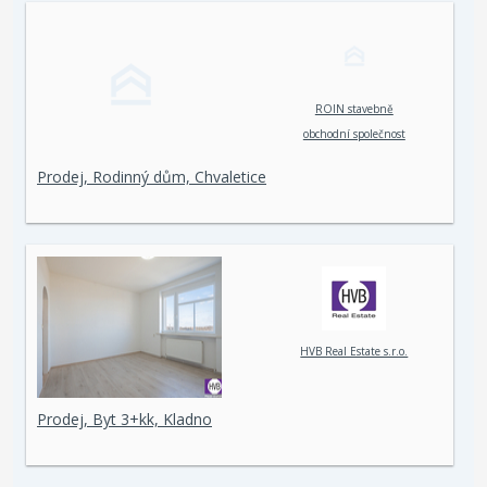
ROIN stavebně
obchodní společnost
spol. s r. o.
Prodej, Rodinný dům, Chvaletice
HVB Real Estate s.r.o.
Prodej, Byt 3+kk, Kladno