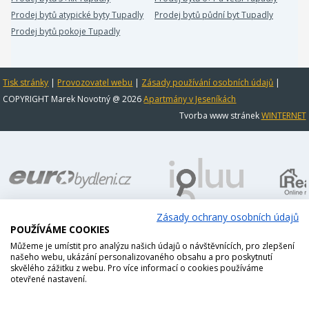
Prodej bytů atypické byty Tupadly
Prodej bytů půdní byt Tupadly
Prodej bytů pokoje Tupadly
Tisk stránky
|
Provozovatel webu
|
Zásady používání osobních údajů
|
COPYRIGHT Marek Novotný @ 2026
Apartmány v Jeseníkách
Tvorba www stránek
WINTERNET
Zásady ochrany osobních údajů
POUŽÍVÁME COOKIES
Můžeme je umístit pro analýzu našich údajů o návštěvnících, pro zlepšení
našeho webu, ukázání personalizovaného obsahu a pro poskytnutí
skvělého zážitku z webu. Pro více informací o cookies používáme
otevřené nastavení.