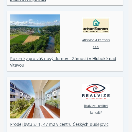
Atkinson & Partners
s.r.o.
Pozemky pro váš nový domov - Zámostí v Hluboké nad
Vltavou
Realvize - realitní
kancelář
Prodej bytu 2+1, 47 m2 v centru Českých Budějovic