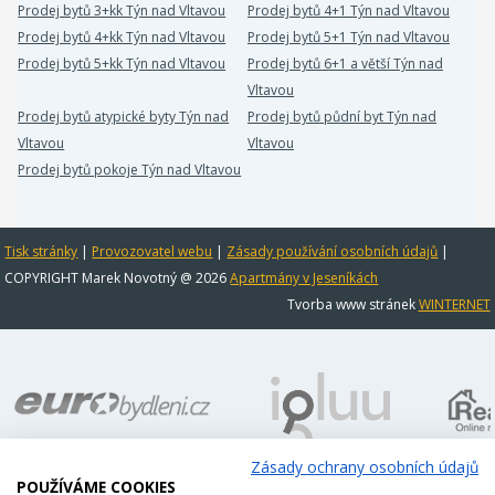
Prodej bytů 3+kk Týn nad Vltavou
Prodej bytů 4+1 Týn nad Vltavou
Prodej bytů 4+kk Týn nad Vltavou
Prodej bytů 5+1 Týn nad Vltavou
Prodej bytů 5+kk Týn nad Vltavou
Prodej bytů 6+1 a větší Týn nad
Vltavou
Prodej bytů atypické byty Týn nad
Prodej bytů půdní byt Týn nad
Vltavou
Vltavou
Prodej bytů pokoje Týn nad Vltavou
Tisk stránky
|
Provozovatel webu
|
Zásady používání osobních údajů
|
COPYRIGHT Marek Novotný @ 2026
Apartmány v Jeseníkách
Tvorba www stránek
WINTERNET
Zásady ochrany osobních údajů
POUŽÍVÁME COOKIES