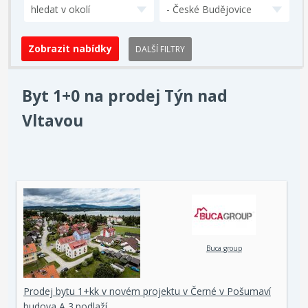
hledat v okolí
- České Budějovice
DALŠÍ FILTRY
Byt 1+0 na prodej Týn nad
Vltavou
Buca group
Prodej bytu 1+kk v novém projektu v Černé v Pošumaví
budova A 3.podlaží