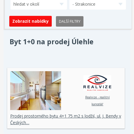
hledat v okolí
- Strakonice
DALŠÍ FILTRY
Byt 1+0 na prodej Úlehle
Realvize - realitní
kancelář
Prodej prostorného bytu 4+1 75 m2 s lodžií, ul. J. Bendy v
Českých…