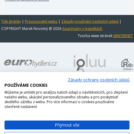
Tisk stránky
|
Provozovatel webu
|
Zásady používání osobních údajů
|
COPYRIGHT Marek Novotný @ 2026
Apartmány v Jeseníkách
Tvorba www stránek
WINTERNET
Zásady ochrany osobních údajů
POUŽÍVÁME COOKIES
Můžeme je umístit pro analýzu našich údajů o návštěvnících, pro zlepšení
našeho webu, ukázání personalizovaného obsahu a pro poskytnutí
skvělého zážitku z webu. Pro více informací o cookies používáme
otevřené nastavení.
Přijmout vše