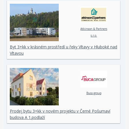
Atkinson & Partners
s.r.o.
Byt 3+kk v krásném prostředí u řeky Vltavy v Hluboké nad
Vltavou
Buca group
Prodej bytu 3+kk v novém projektu v Černé Pošumaví
budova A 1.podlaží