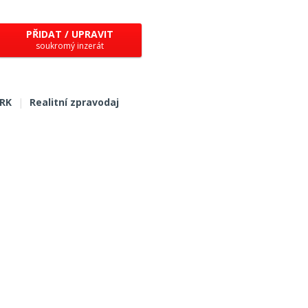
PŘIDAT / UPRAVIT
soukromý inzerát
 RK
|
Realitní zpravodaj