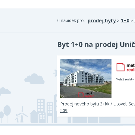
prodej byty
1+0
0 nabídek pro:
>
>
Byt 1+0 na prodej Uni
Metr2 reality s
Prodej nového bytu 3+kk / Litovel, Sev
509