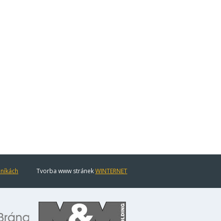
eníkách
Tvorba www stránek
WINTERNET