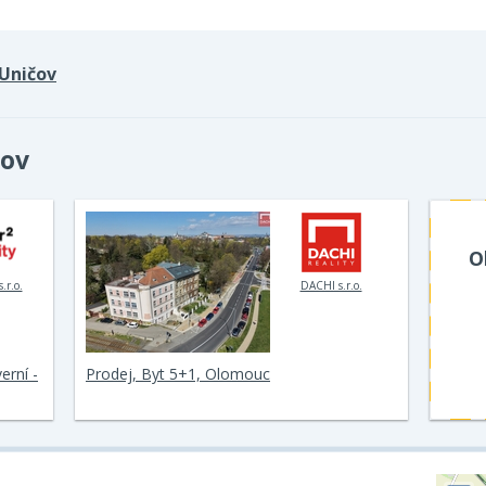
Uničov
čov
O
.r.o.
DACHI s.r.o.
erní -
Prodej, Byt 5+1, Olomouc