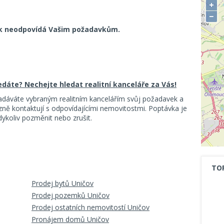
+
−
k neodpovídá Vašim požadavkům.
ledáte? Nechejte hledat realitní kanceláře za Vás!
adáváte vybraným realitním kancelářím svůj požadavek a
ě kontaktují s odpovídajícími nemovitostmi. Poptávka je
koliv pozměnit nebo zrušit.
TO
Prodej bytů Uničov
Prodej pozemků Uničov
Prodej ostatních nemovitostí Uničov
Pronájem domů Uničov