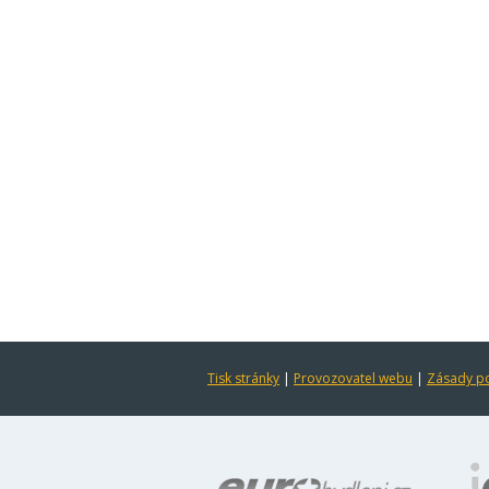
Tisk stránky
|
Provozovatel webu
|
Zásady po