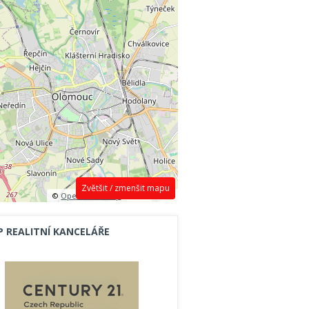
Zvětšit / zmenšit mapu
©
OpenStreetMap
contributors.
P REALITNÍ KANCELÁŘE