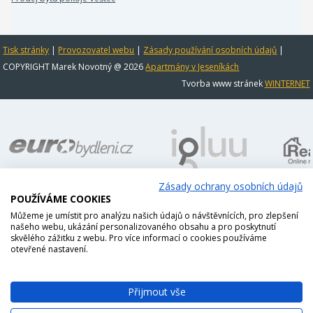
Tisk stránky
|
Provozovatel webu
|
Zásady používání osobních údajů
|
COPYRIGHT Marek Novotný @ 2026
Apartmány v Jeseníkách
Tvorba www stránek
WINTERNET
Zásady ochrany osobních údajů
POUŽÍVÁME COOKIES
Můžeme je umístit pro analýzu našich údajů o návštěvnících, pro zlepšení
našeho webu, ukázání personalizovaného obsahu a pro poskytnutí
skvělého zážitku z webu. Pro více informací o cookies používáme
otevřené nastavení.
Přijmout vše