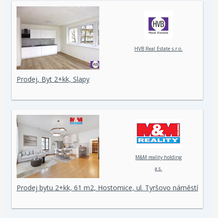
HVB Real Estate s.r.o.
Prodej, Byt 2+kk, Slapy
M&M reality holding
a.s.
Prodej bytu 2+kk, 61 m2, Hostomice, ul. Tyršovo náměstí