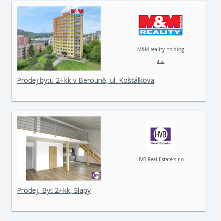
M&M reality holding
a.s.
Prodej bytu 2+kk v Berouně, ul. Košťálkova
HVB Real Estate s.r.o.
Prodej, Byt 2+kk, Slapy