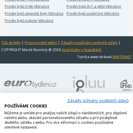
Prodej bytů 5+kk Větrušice
Prodej bytů 6+1 a větší Větrušice
Prodej bytů atypické byty Větrušice
Prodej bytů půdní byt Větrušice
Prodej bytů pokoje Větrušice
Tisk stránky
|
Provozovatel webu
|
Zásady používání osobních údajů
|
COPYRIGHT Marek Novotný @ 2026
Apartmány v Jeseníkách
Tvorba www stránek
WINTERNET
Zásady ochrany osobních údajů
POUŽÍVÁME COOKIES
Můžeme je umístit pro analýzu našich údajů o návštěvnících, pro zlepšení
našeho webu, ukázání personalizovaného obsahu a pro poskytnutí
skvělého zážitku z webu. Pro více informací o cookies používáme
otevřené nastavení.