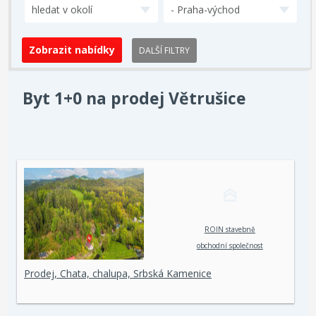
hledat v okolí
- Praha-východ
DALŠÍ FILTRY
Byt 1+0 na prodej Větrušice
ROIN stavebně
obchodní společnost
spol. s r. o.
Prodej, Chata, chalupa, Srbská Kamenice