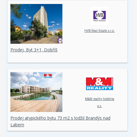
HVB Real Estate s.r.o.
Prodej, Byt 3+1, Dobříš
M&M reality holding
a.s.
Prodej atypického bytu 73 m2 s lodžií Brandýs nad
Labem