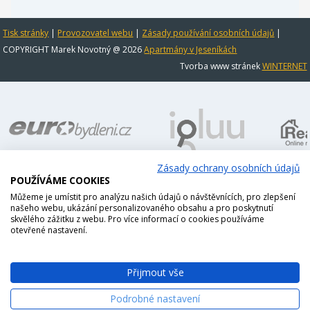
Tisk stránky
|
Provozovatel webu
|
Zásady používání osobních údajů
|
COPYRIGHT Marek Novotný @ 2026
Apartmány v Jeseníkách
Tvorba www stránek
WINTERNET
Zásady ochrany osobních údajů
POUŽÍVÁME COOKIES
Můžeme je umístit pro analýzu našich údajů o návštěvnících, pro zlepšení
našeho webu, ukázání personalizovaného obsahu a pro poskytnutí
skvělého zážitku z webu. Pro více informací o cookies používáme
otevřené nastavení.
Přijmout vše
Podrobné nastavení