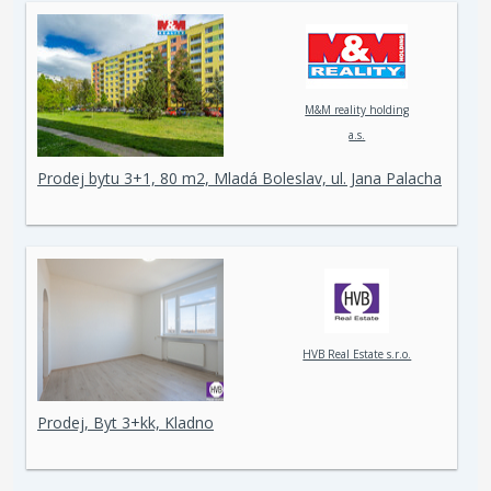
M&M reality holding
a.s.
Prodej bytu 3+1, 80 m2, Mladá Boleslav, ul. Jana Palacha
HVB Real Estate s.r.o.
Prodej, Byt 3+kk, Kladno