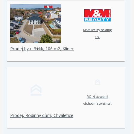
M&M reality holding
a.s.
Prodej bytu 3+kk, 106 m2, Klínec
ROIN stavebně
obchodní společnost
spol. s r. o.
Prodej, Rodinný dům, Chvaletice