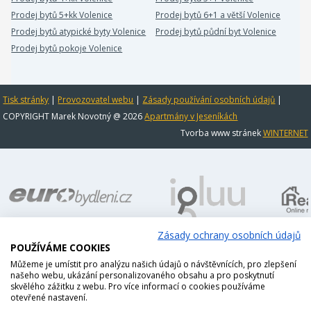
Prodej bytů 5+kk Volenice
Prodej bytů 6+1 a větší Volenice
Prodej bytů atypické byty Volenice
Prodej bytů půdní byt Volenice
Prodej bytů pokoje Volenice
Tisk stránky
|
Provozovatel webu
|
Zásady používání osobních údajů
|
COPYRIGHT Marek Novotný @ 2026
Apartmány v Jeseníkách
Tvorba www stránek
WINTERNET
Zásady ochrany osobních údajů
POUŽÍVÁME COOKIES
Můžeme je umístit pro analýzu našich údajů o návštěvnících, pro zlepšení
našeho webu, ukázání personalizovaného obsahu a pro poskytnutí
skvělého zážitku z webu. Pro více informací o cookies používáme
otevřené nastavení.