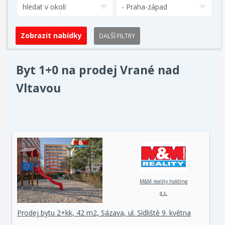
hledat v okolí
- Praha-západ
DALŠÍ FILTRY
Byt 1+0 na prodej Vrané nad
Vltavou
M&M reality holding
a.s.
Prodej bytu 2+kk, 42 m2, Sázava, ul. Sídliště 9. května