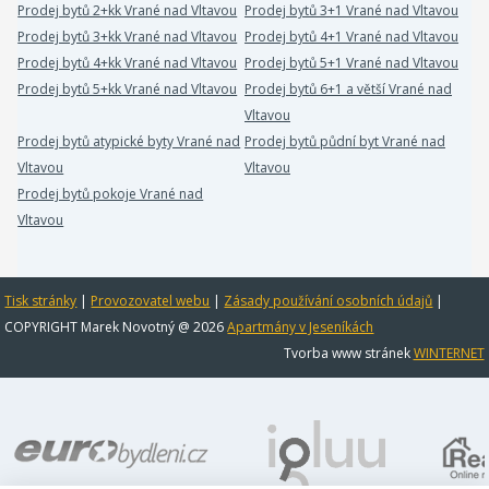
Prodej bytů 2+kk Vrané nad Vltavou
Prodej bytů 3+1 Vrané nad Vltavou
Prodej bytů 3+kk Vrané nad Vltavou
Prodej bytů 4+1 Vrané nad Vltavou
Prodej bytů 4+kk Vrané nad Vltavou
Prodej bytů 5+1 Vrané nad Vltavou
Prodej bytů 5+kk Vrané nad Vltavou
Prodej bytů 6+1 a větší Vrané nad
Vltavou
Prodej bytů atypické byty Vrané nad
Prodej bytů půdní byt Vrané nad
Vltavou
Vltavou
Prodej bytů pokoje Vrané nad
Vltavou
Tisk stránky
|
Provozovatel webu
|
Zásady používání osobních údajů
|
COPYRIGHT Marek Novotný @ 2026
Apartmány v Jeseníkách
Tvorba www stránek
WINTERNET