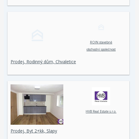
ROIN stavebně
obchodní společnost
spol. s r. o.
Prodej, Rodinný dům, Chvaletice
HVB Real Estate s.r.o.
Prodej, Byt 2+kk, Slapy