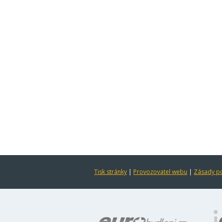
Tisk stránky
|
Provozovatel webu
|
Zásady po