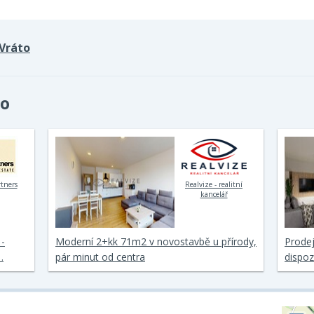
Vráto
to
rtners
Realvize - realitní
kancelář
-
Moderní 2+kk 71m2 v novostavbě u přírody,
Prode
…
pár minut od centra
dispoz