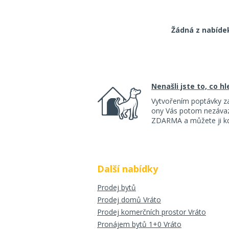
Žádná z nabíde
Nenašli jste to, co h
Vytvořením poptávky z
ony Vás potom nezávazn
ZDARMA a můžete ji kdy
Další nabídky
Prodej bytů
Prodej domů Vráto
Prodej komerčních prostor Vráto
Pronájem bytů 1+0 Vráto