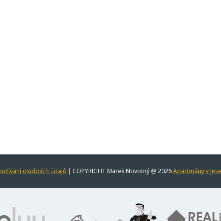
užívání osobních údajů
| COPYRIGHT Marek Novotný @ 2026
Apartmány v Jes