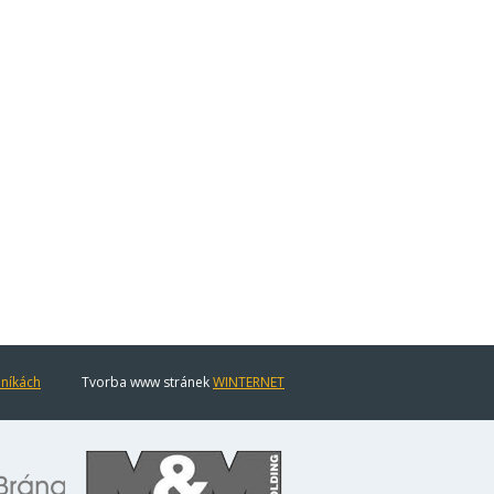
eníkách
Tvorba www stránek
WINTERNET