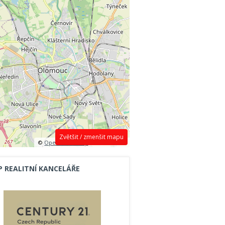
Zvětšit / zmenšit mapu
©
OpenStreetMap
contributors.
P REALITNÍ KANCELÁŘE