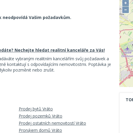
+
−
k neodpovídá Vašim požadavkům.
ledáte? Nechejte hledat realitní kanceláře za Vás!
adáváte vybraným realitním kancelářím svůj požadavek a
ě kontaktují s odpovídajícími nemovitostmi. Poptávka je
koliv pozměnit nebo zrušit.
TO
Prodej bytů Vráto
Prodej pozemků Vráto
Prodej ostatních nemovitostí Vráto
Pronájem domů Vráto