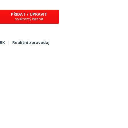
PŘIDAT / UPRAVIT
soukromý inzerát
 RK
|
Realitní zpravodaj