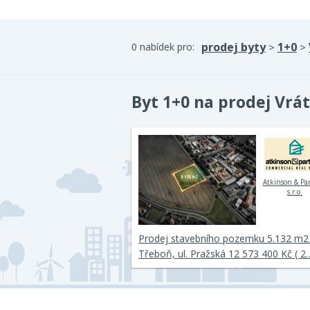
prodej byty
1+0
0 nabídek pro:
>
>
Byt 1+0 na prodej Vrá
Atkinson & Pa
s.r.o.
Prodej stavebního pozemku 5.132 m2 
Třeboň, ul. Pražská 12 573 400 Kč ( 2