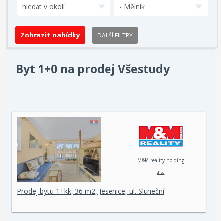
hledat v okolí
- Mělník
DALŠÍ FILTRY
Byt 1+0 na prodej Všestudy
M&M reality holding
a.s.
Prodej bytu 1+kk, 36 m2, Jesenice, ul. Sluneční