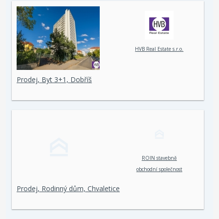
HVB Real Estate s.r.o.
Prodej, Byt 3+1, Dobříš
ROIN stavebně
obchodní společnost
spol. s r. o.
Prodej, Rodinný dům, Chvaletice