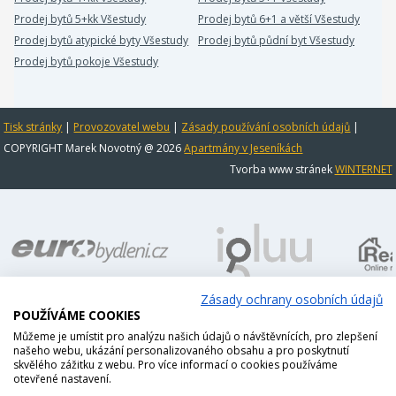
Prodej bytů 5+kk Všestudy
Prodej bytů 6+1 a větší Všestudy
Prodej bytů atypické byty Všestudy
Prodej bytů půdní byt Všestudy
Prodej bytů pokoje Všestudy
Tisk stránky
|
Provozovatel webu
|
Zásady používání osobních údajů
|
COPYRIGHT Marek Novotný @ 2026
Apartmány v Jeseníkách
Tvorba www stránek
WINTERNET
Zásady ochrany osobních údajů
POUŽÍVÁME COOKIES
Můžeme je umístit pro analýzu našich údajů o návštěvnících, pro zlepšení
našeho webu, ukázání personalizovaného obsahu a pro poskytnutí
skvělého zážitku z webu. Pro více informací o cookies používáme
otevřené nastavení.