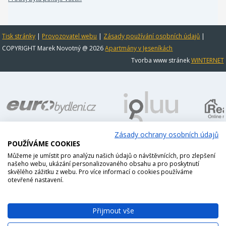
Tisk stránky
|
Provozovatel webu
|
Zásady používání osobních údajů
|
COPYRIGHT Marek Novotný @ 2026
Apartmány v Jeseníkách
Tvorba www stránek
WINTERNET
Zásady ochrany osobních údajů
POUŽÍVÁME COOKIES
Můžeme je umístit pro analýzu našich údajů o návštěvnících, pro zlepšení
našeho webu, ukázání personalizovaného obsahu a pro poskytnutí
skvělého zážitku z webu. Pro více informací o cookies používáme
otevřené nastavení.
Přijmout vše