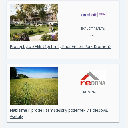
EXPLICIT REALITY,
s.r.o.
Prodej bytu 3+kk 91,61 m2, Prior Green Park Kroměříž
REDONA s.r.o.
Nabízíme k prodeji zemědělský pozemek v Holešově,
Všetuly