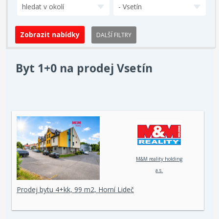
hledat v okolí
- Vsetín
DALŠÍ FILTRY
Byt 1+0 na prodej Vsetín
M&M reality holding
a.s.
Prodej bytu 4+kk, 99 m2, Horní Lideč