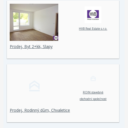
HVB Real Estate s.r.o.
Prodej, Byt 2+kk, Slapy
ROIN stavebně
obchodní společnost
spol. s r. o.
Prodej, Rodinný dům, Chvaletice