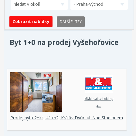
hledat v okolí
- Praha-východ
DALŠÍ FILTRY
Byt 1+0 na prodej Vyšehořovice
M&M reality holding
a.s.
Prodej bytu 2+kk, 41 m2, Králův Dvůr, ul. Nad Stadionem