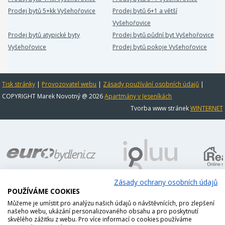
Prodej bytů 5+kk Vyšehořovice
Prodej bytů 6+1 a větší
Vyšehořovice
Prodej bytů atypické byty
Prodej bytů půdní byt Vyšehořovice
Vyšehořovice
Prodej bytů pokoje Vyšehořovice
Tisk stránky
|
Provozovatel webu
|
Zásady používání osobních údajů
|
COPYRIGHT Marek Novotný @ 2026
Apartmány v Jeseníkách
Tvorba www stránek
WINTERNET
Zásady ochrany osobních údajů
POUŽÍVÁME COOKIES
Můžeme je umístit pro analýzu našich údajů o návštěvnících, pro zlepšení
našeho webu, ukázání personalizovaného obsahu a pro poskytnutí
skvělého zážitku z webu. Pro více informací o cookies používáme