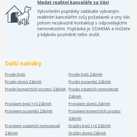
hledat realitní kanceláře za Vás!
Vytvořením poptávky zadáváte vybraným
realitním kancelářím svůj požadavek a ony Vás
potom nezávazně kontaktují s odpovídajícími
nemovitostmi. Poptávka je ZDARMA a můžete
ji kdykoliv pozměnit nebo zrušit.
Další nabídky
Prodej bytů
Prodej bytů Zábřeh
Prodej domů Zábřeh
Prodej pozemků Zábřeh
Prodej komerčních prostor Zábřeh
Prodej ostatních nemovitostí
Zábřeh
Pronájem bytů 1+0 Zábřeh
Pronájem domů Zábřeh
Pronájem pozemků Zábřeh
Pronájem komerčních prostor
Zábřeh
Pronájem ostatních nemovitostí
Dražby bytů 1+0 Zábřeh
Zábřeh
Dražby domů Zábřeh