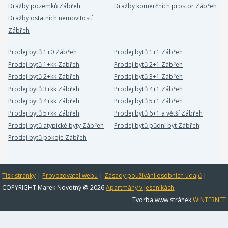
Dražby pozemků Zábřeh
Dražby komerčních prostor Zábřeh
Dražby ostatních nemovitostí
Zábřeh
Prodej bytů 1+0 Zábřeh
Prodej bytů 1+1 Zábřeh
Prodej bytů 1+kk Zábřeh
Prodej bytů 2+1 Zábřeh
Prodej bytů 2+kk Zábřeh
Prodej bytů 3+1 Zábřeh
Prodej bytů 3+kk Zábřeh
Prodej bytů 4+1 Zábřeh
Prodej bytů 4+kk Zábřeh
Prodej bytů 5+1 Zábřeh
Prodej bytů 5+kk Zábřeh
Prodej bytů 6+1 a větší Zábřeh
Prodej bytů atypické byty Zábřeh
Prodej bytů půdní byt Zábřeh
Prodej bytů pokoje Zábřeh
Tisk stránky
|
Provozovatel webu
|
Zásady používání osobních údajů
|
COPYRIGHT Marek Novotný @ 2026
Apartmány v Jeseníkách
Tvorba www stránek
WINTERNET