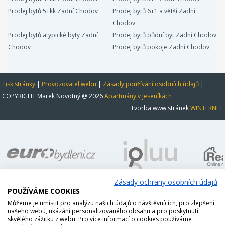
Prodej bytů 5+kk Zadní Chodov
Prodej bytů 6+1 a větší Zadní
Chodov
Prodej bytů atypické byty Zadní
Prodej bytů půdní byt Zadní Chodov
Chodov
Prodej bytů pokoje Zadní Chodov
Tisk stránky
|
Provozovatel webu
|
Zásady používání osobních údajů
|
COPYRIGHT Marek Novotný @ 2026
Apartmány v Jeseníkách
Tvorba www stránek
WINTERNET
Zásady ochrany osobních údajů
POUŽÍVÁME COOKIES
Můžeme je umístit pro analýzu našich údajů o návštěvnících, pro zlepšení
našeho webu, ukázání personalizovaného obsahu a pro poskytnutí
skvělého zážitku z webu. Pro více informací o cookies používáme