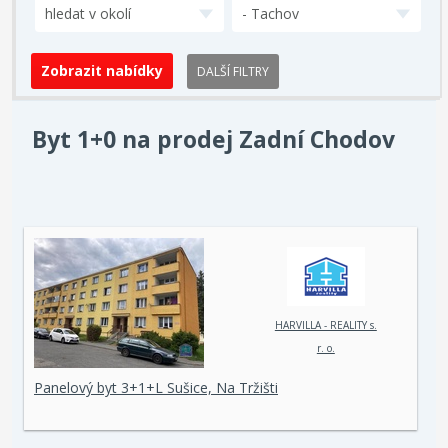
hledat v okolí
- Tachov
DALŠÍ FILTRY
Byt 1+0 na prodej Zadní Chodov
HARVILLA - REALITY s.
r. o.
Panelový byt 3+1+L Sušice, Na Tržišti