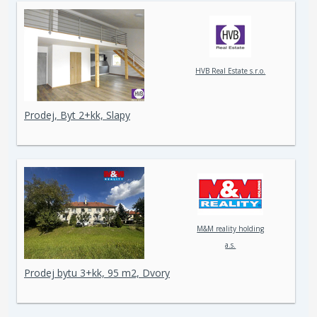
HVB Real Estate s.r.o.
Prodej, Byt 2+kk, Slapy
M&M reality holding
a.s.
Prodej bytu 3+kk, 95 m2, Dvory