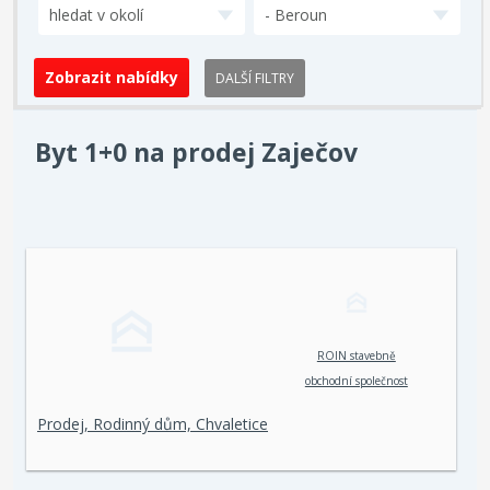
hledat v okolí
- Beroun
DALŠÍ FILTRY
Byt 1+0 na prodej Zaječov
ROIN stavebně
obchodní společnost
spol. s r. o.
Prodej, Rodinný dům, Chvaletice