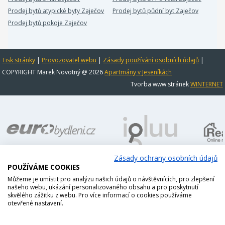
Prodej bytů atypické byty Zaječov
Prodej bytů půdní byt Zaječov
Prodej bytů pokoje Zaječov
Tisk stránky
|
Provozovatel webu
|
Zásady používání osobních údajů
|
COPYRIGHT Marek Novotný @ 2026
Apartmány v Jeseníkách
Tvorba www stránek
WINTERNET
Zásady ochrany osobních údajů
POUŽÍVÁME COOKIES
Můžeme je umístit pro analýzu našich údajů o návštěvnících, pro zlepšení
našeho webu, ukázání personalizovaného obsahu a pro poskytnutí
skvělého zážitku z webu. Pro více informací o cookies používáme
otevřené nastavení.