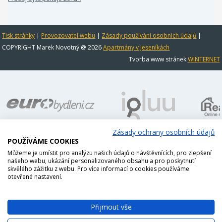
Tisk stránky
|
Provozovatel webu
|
Zásady používání osobních údajů
|
COPYRIGHT Marek Novotný @ 2026
Apartmány v Jeseníkách
Tvorba www stránek
WINTERNET
Zásady ochrany osobních údajů
POUŽÍVÁME COOKIES
Můžeme je umístit pro analýzu našich údajů o návštěvnících, pro zlepšení
našeho webu, ukázání personalizovaného obsahu a pro poskytnutí
skvělého zážitku z webu. Pro více informací o cookies používáme
otevřené nastavení.
Přijmout vše