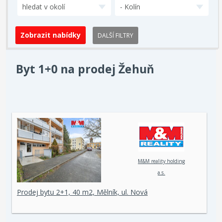
hledat v okolí
- Kolín
DALŠÍ FILTRY
Byt 1+0 na prodej Žehuň
M&M reality holding
a.s.
Prodej bytu 2+1, 40 m2, Mělník, ul. Nová